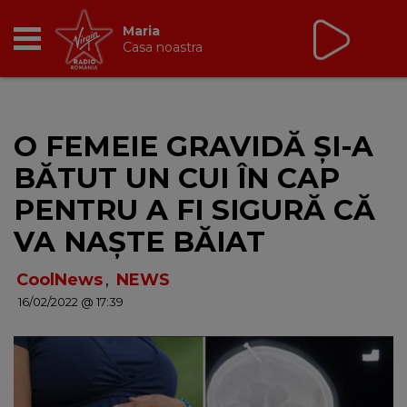
Virgin Radio Music
00:00 - 08:00
RADIO
O FEMEIE GRAVIDĂ ȘI-A
BREAKFAST
BĂTUT UN CUI ÎN CAP
TIC TALK
PENTRU A FI SIGURĂ CĂ
VA NAȘTE BĂIAT
CÂȘTIGĂ
CoolNews
,
NEWS
HOT 30
16/02/2022 @ 17:39
DANCEFLOOR CHART
RADIO ACADEMY