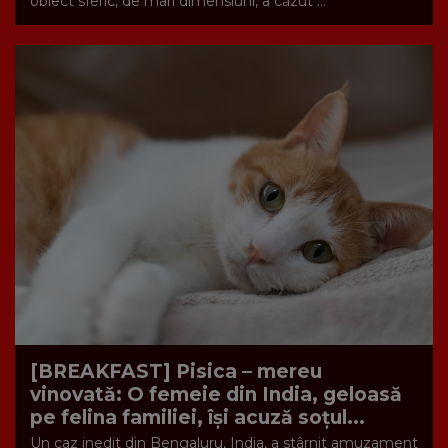
obiect sferic, de mari dimensiuni, a căzut ...
[BREAKFAST] Pisica – mereu
vinovată: O femeie din India, geloasă
pe felina familiei, își acuză soțul...
Un caz inedit din Bengaluru, India, a stârnit amuzament