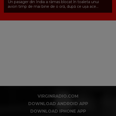
Un pasager din India a rămas blocat în toaleta unui
avion timp de mai bine de o oră, după ce ușa ace...
VIRGINRADIO.COM
DOWNLOAD ANDROID APP
DOWNLOAD IPHONE APP