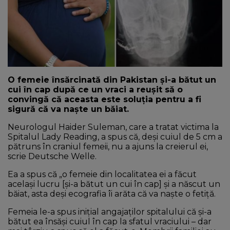
NEWS
CONTUL MEU
O femeie însărcinată din Pakistan și-a bătut un
cui în cap după ce un vraci a reușit să o
convingă că aceasta este soluția pentru a fi
sigură că va naște un băiat.
Neurologul Haider Suleman, care a tratat victima la
Spitalul Lady Reading, a spus că, deși cuiul de 5 cm a
pătruns în craniul femeii, nu a ajuns la creierul ei,
scrie Deutsche Welle.
Ea a spus că „o femeie din localitatea ei a făcut
același lucru [și-a bătut un cui în cap] și a născut un
băiat, asta deși ecografia îi arăta că va naște o fetiță.
Femeia le-a spus inițial angajaților spitalului că și-a
bătut ea însăși cuiul în cap la sfatul vraciului – dar