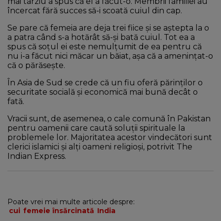
mai târziu a spus că el a făcut-o. Membrii familiei au
încercat fără succes să-i scoată cuiul din cap.
Se pare că femeia are deja trei fiice și se aștepta la o
a patra când s-a hotărât să-și bată cuiul. Tot ea a
spus că soțul ei este nemulțumit de ea pentru că
nu i-a făcut nici măcar un băiat, așa că a amenințat-o
că o părăsește.
În Asia de Sud se crede că un fiu oferă părinților o
securitate socială și economică mai bună decât o
fată.
Vracii sunt, de asemenea, o cale comună în Pakistan
pentru oamenii care caută soluții spirituale la
problemele lor. Majoritatea acestor vindecători sunt
clerici islamici și alți oameni religioși, potrivit The
Indian Express.
Poate vrei mai multe articole despre:
cui
femeie însărcinată
India