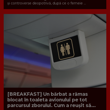
și controverse deopotrivă, după ce o femeie ...
[BREAKFAST] Un bărbat a rămas
blocat în toaleta avionului pe tot
parcursul zborului. Cum a reușit să...