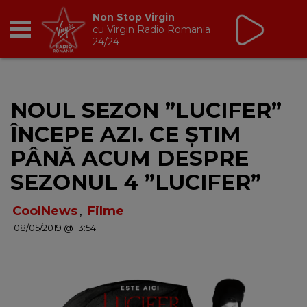
Non Stop Virgin
cu Virgin Radio Romania
24/24
RADIO
NOUL SEZON ”LUCIFER”
BREAKFAST
ÎNCEPE AZI. CE ȘTIM
TIC TALK
PÂNĂ ACUM DESPRE
SEZONUL 4 ”LUCIFER”
CÂȘTIGĂ
CoolNews
,
Filme
HOT 30
08/05/2019 @ 13:54
DANCEFLOOR CHART
RADIO ACADEMY