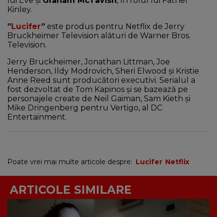
lui Eve și
Graham McTavish
, în rolul lui Father
Kinley.
”
Lucifer
”
este produs pentru Netflix de Jerry
Bruckheimer Television alături de Warner Bros.
Television.
Jerry Bruckheimer, Jonathan Littman, Joe
Henderson, Ildy Modrovich, Sheri Elwood și Kristie
Anne Reed sunt producători executivi. Serialul a
fost dezvoltat de Tom Kapinos și se bazează pe
personajele create de Neil Gaiman, Sam Kieth și
Mike Dringenberg pentru Vertigo, al DC
Entertainment.
Poate vrei mai multe articole despre:
Lucifer
Netflix
ARTICOLE SIMILARE