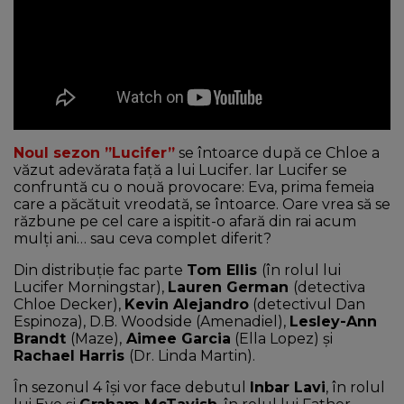
Noul sezon ”Lucifer”
se întoarce după ce Chloe a
văzut adevărata față a lui Lucifer. Iar Lucifer se
confruntă cu o nouă provocare: Eva, prima femeia
care a păcătuit vreodată, se întoarce. Oare vrea să se
răzbune pe cel care a ispitit-o afară din rai acum
mulți ani… sau ceva complet diferit?
Din distribuție fac parte
Tom Ellis
(în rolul lui
Lucifer Morningstar),
Lauren German
(detectiva
Chloe Decker),
Kevin Alejandro
(detectivul Dan
Espinoza), D.B. Woodside (Amenadiel),
Lesley-Ann
Brandt
(Maze),
Aimee Garcia
(Ella Lopez) și
Rachael Harris
(Dr. Linda Martin).
În sezonul 4 își vor face debutul
Inbar Lavi
, în rolul