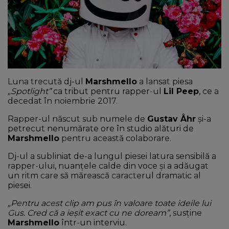
NEWS
CONTUL MEU
Luna trecută dj-ul
Marshmello
a lansat piesa
„Spotlight”
ca tribut pentru rapper-ul
Lil Peep
, ce a
decedat în noiembrie 2017.
Rapper-ul născut sub numele de
Gustav Åhr
și-a
petrecut nenumărate ore în studio alături de
Marshmello
pentru această colaborare.
Dj-ul a subliniat de-a lungul piesei latura sensibilă a
rapper-ului, nuanțele calde din voce și a adăugat
un ritm care să mărească caracterul dramatic al
piesei.
„Pentru acest clip am pus în valoare toate ideile lui
Gus. Cred că a ieșit exact cu ne doream”
, susține
Marshmello
într-un interviu.