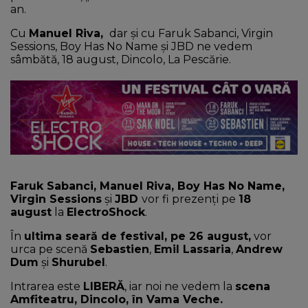
an.
Cu
Manuel Riva,
dar și cu Faruk Sabanci, Virgin
Sessions, Boy Has No Name și JBD ne vedem
sâmbătă, 18 august, Dincolo, La Pescărie.
Faruk Sabanci, Manuel Riva, Boy Has No Name,
Virgin Sessions
și
JBD
vor fi prezenți pe
18
august
la
ElectroShock
.
În
ultima seară de festival, pe 26 august,
vor
urca pe scenă
Sebastien
,
Emil Lassaria
,
Andrew
Dum
și
Shurubel
.
Intrarea este
LIBERĂ
, iar noi ne vedem la
scena
Amfiteatru, Dincolo, în Vama Veche.