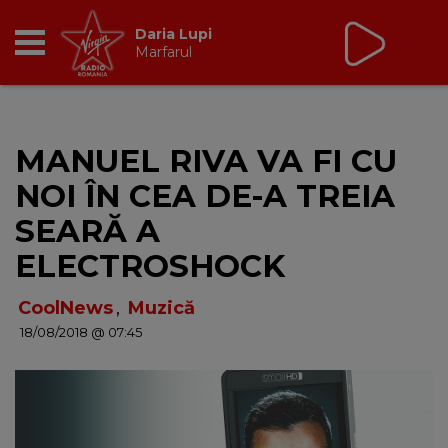
Virgin Radio Music de
Weekend
08:00 - 12:00
RADIO
MANUEL RIVA VA FI CU
BREAKFAST
NOI ÎN CEA DE-A TREIA
TIC TALK
SEARĂ A
ELECTROSHOCK
CÂȘTIGĂ
CoolNews
,
Muzică
HOT 30
18/08/2018 @ 07:45
DANCEFLOOR CHART
RADIO ACADEMY