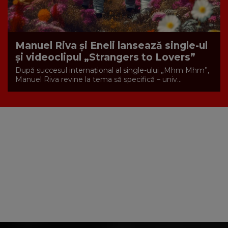
Manuel Riva și Eneli lansează single-ul
și videoclipul „Strangers to Lovers”
După succesul internațional al single-ului „Mhm Mhm”,
Manuel Riva revine la tema să specifică – univ...