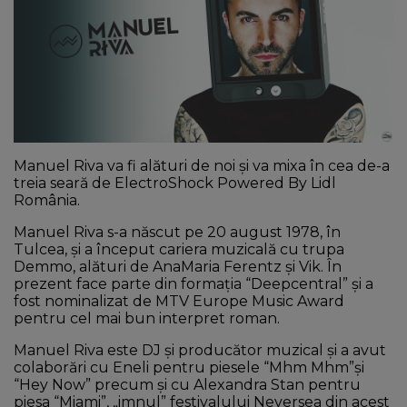
NEWS
CONTUL MEU
Manuel Riva va fi alături de noi și va mixa în cea de-a
treia seară de ElectroShock Powered By Lidl
România.
Manuel Riva s-a născut pe 20 august 1978, în
Tulcea, și a început cariera muzicală cu trupa
Demmo, alături de AnaMaria Ferentz și Vik. În
prezent face parte din formația “Deepcentral” și a
fost nominalizat de MTV Europe Music Award
pentru cel mai bun interpret roman.
Manuel Riva este DJ și producător muzical și a avut
colaborări cu Eneli pentru piesele “Mhm Mhm”și
“Hey Now” precum și cu Alexandra Stan pentru
piesa “Miami”, „imnul” festivalului Neversea din acest