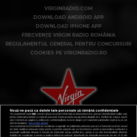
VIRGINRADIO.COM
DOWNLOAD ANDROID APP
DOWNLOAD IPHONE APP
FRECVENȚE VIRGIN RADIO ROMÂNIA
REGULAMENTUL GENERAL PENTRU CONCURSURI
COOKIES PE VIRGINRADIO.RO
Nouă ne pasă ca datele tale personale să rămână confidențiale
Noi și partenerii noștri
585
stocăm și/sau accesăm informații pe dispozitivul dvs., precum identificatorii cookie unici
pentru prelucrarea datelor cu caracter personal. Puteți accepta sau gestiona alegerile dvs. făcând clic mai jos sau în
orice moment, pe pagina cu politica de confidențialitate. Aceste alegeri vor fi raportate partenerilor noștri și nu vă vor
afecta navigarea.
Mai multe detalii
Noi si partenerii nostri (retelele de socializare si agentiile de publicitate partenere, precum si furnizorii nostri de servicii
de date analitice) prelucram date pentru a permite website-ului sa functioneze, pentru a personaliza continutul si
anunturile publicitare afisate in functie de interesele si/sau profilul dvs., pentru a va oferi functionalitati aferente
retelelor de socializare si pentru a analiza traficul pe website. Beneficiati de drepturile prevazute de art. 15-22 din