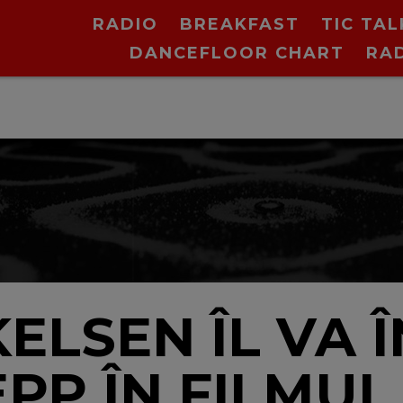
RADIO
BREAKFAST
TIC TAL
DANCEFLOOR CHART
RA
V
ELSEN ÎL VA Î
PP ÎN FILMUL