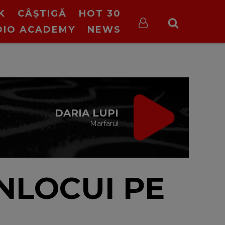
K
CÂȘTIGĂ
HOT 30
DIO ACADEMY
NEWS
IRGIN RADIO FIX
CE TREBUIE
cu Valeriu Șerban
13:00 - 16:00
NLOCUI PE