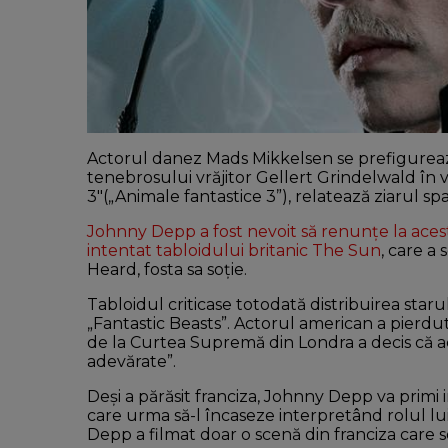
Actorul danez Mads Mikkelsen se prefigurează
tenebrosului vrăjitor Gellert Grindelwald în v
3″(„Animale fantastice 3”), relatează ziarul sp
Johnny Depp a fost nevoit să renunţe la aces
intentat tabloidului britanic The Sun
, care a
Heard, fosta sa soţie.
Tabloidul criticase totodată distribuirea star
„Fantastic Beasts”. Actorul american a pier
de la Curtea Supremă din Londra a decis că ac
adevărate”.
Deşi a părăsit franciza, Johnny Depp va primi 
care urma să-l încaseze interpretând rolul l
Depp a filmat doar o scenă din franciza care 