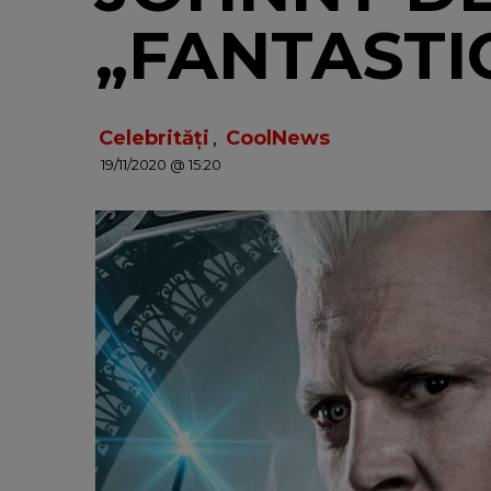
„FANTASTI
Celebrități
,
CoolNews
19/11/2020 @ 15:20