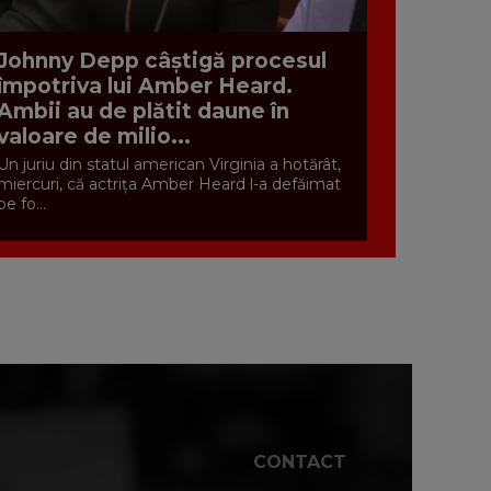
Johnny Depp câștigă procesul
împotriva lui Amber Heard.
Ambii au de plătit daune în
valoare de milio...
Un juriu din statul american Virginia a hotărât,
miercuri, că actrița Amber Heard l-a defăimat
pe fo...
CONTACT