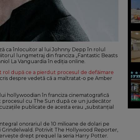
 ca înlocuitor al lui Johnny Depp în rolul
iitorul lungmetraj din franciza „Fantastic Beasts
aniol La Vanguardia în ediţia online.
t rol după ce a pierdut procesul de defăimare
 scris despre vedetă că a maltratat-o pe Amber
ului hollywoodian în franciza cinematografică
dut procesul cu The Sun după ce un judecător
uzaţiile publicate de acesta erau „substanţial
integral onorariul de 10 milioane de dolari pe
ui Grindelwald. Potrivit The Hollywood Reporter,
serveşte drept prequel la seria Harry Potter.