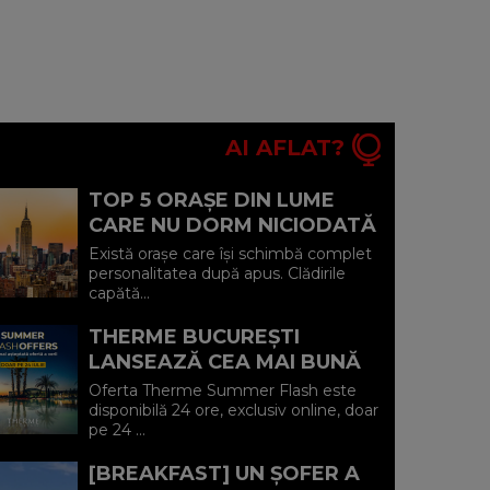
AI AFLAT?
TOP 5 ORAȘE DIN LUME
CARE NU DORM NICIODATĂ
ȘI POVEȘTILE DIN SPATELE
Există orașe care își schimbă complet
CELOR MAI CELEBRE
personalitatea după apus. Clădirile
capătă...
BULEVARDE DE ...
THERME BUCUREȘTI
LANSEAZĂ CEA MAI BUNĂ
OFERTĂ A VERII: MINUS 20%
Oferta Therme Summer Flash este
LA VOUCHERE, DOAR PE 24
disponibilă 24 ore, exclusiv online, doar
pe 24 ...
IULIE (P)...
[BREAKFAST] UN ȘOFER A