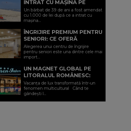
INTRAT CU MAȘINA PE
PLAJA DIN VADU ȘI A FOST
Un bărbat de 39 de ani a fost amendat
AMENDAT.
cu 1.000 de lei după ce a intrat cu
mașina...
ÎNGRIJIRE PREMIUM PENTRU
SENIORI: CE OFERĂ
CENTRUL AFFINITY LIFE
Alegerea unui centru de îngrijire
CARE (P)
pentru seniori este una dintre cele mai
import...
UN MAGNET GLOBAL PE
LITORALUL ROMÂNESC:
HOTEL CARMEN
Vacanța de lux transformată într-un
INTERNATIONAL 5★ DIN
fenomen multicultural Când te
gândești l...
VENUS (P)