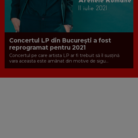
Concertul LP din București a fost
reprogramat pentru 2021
Concertul pe care artista LP ar fi trebuit să îl susțină
vara aceasta este amânat din motive de sigu...