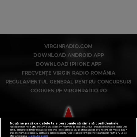
VIRGINRADIO.COM
DOWNLOAD ANDROID APP
DOWNLOAD IPHONE APP
FRECVENȚE VIRGIN RADIO ROMÂNIA
REGULAMENTUL GENERAL PENTRU CONCURSURI
COOKIES PE VIRGINRADIO.RO
Nouă ne pasă ca datele tale personale să rămână confidențiale
Noi și partenerii noștri
585
stocăm și/sau accesăm informații pe dispozitivul dvs., precum identificatorii cookie unici
pentru prelucrarea datelor cu caracter personal. Puteți accepta sau gestiona alegerile dvs. făcând clic mai jos sau în
orice moment, pe pagina cu politica de confidențialitate. Aceste alegeri vor fi raportate partenerilor noștri și nu vă vor
afecta navigarea.
Mai multe detalii