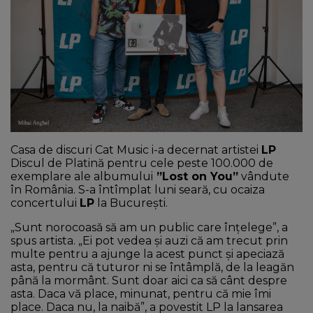
NEWS
CONTUL MEU
Casa de discuri Cat Music i-a decernat artistei
LP
Discul de Platină pentru cele peste 100.000 de
exemplare ale albumului
”Lost on You”
vândute
în România. S-a întîmplat luni seară, cu ocaiza
concertului
LP
la București.
„Sunt norocoasă să am un public care înțelege”, a
spus artista. „Ei pot vedea și auzi că am trecut prin
multe pentru a ajunge la acest punct și apeciază
asta, pentru că tuturor ni se întâmplă, de la leagăn
până la mormânt. Sunt doar aici ca să cânt despre
asta. Daca vă place, minunat, pentru că mie îmi
place. Daca nu, la naibă”, a povestit LP la lansarea