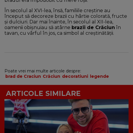
bradul era împodobit cu mere roșii.
În secolul al XVI-lea, însă, familiile creştine au
început să decoreze brazii cu hârtie colorată, fructe
şi dulciuri. Dar mai înainte, în secolul al XII-lea,
oamenii obişnuiau să atârne
brazii de Crăciun
în
tavan, cu vârful în jos, ca simbol al creştinătăţii.
Poate vrei mai multe articole despre:
brad de Craciun
Crăciun
decoratiuni
legende
ARTICOLE SIMILARE