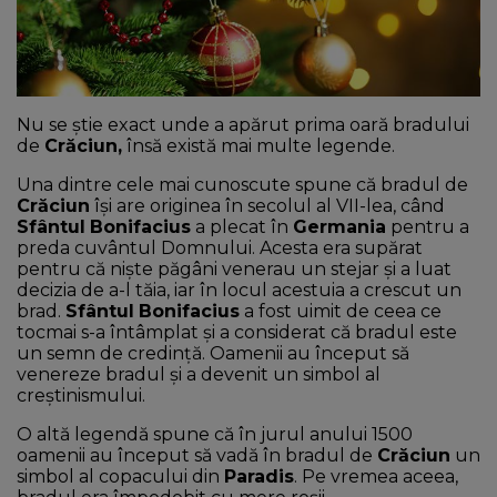
NEWS
CONTUL MEU
Nu se știe exact unde a apărut prima oară bradului
de
Crăciun,
însă există mai multe legende.
Una dintre cele mai cunoscute spune că bradul de
Crăciun
își are originea în secolul al VII-lea, când
Sfântul
Bonifacius
a plecat în
Germania
pentru a
preda cuvântul Domnului. Acesta era supărat
pentru că niște păgâni venerau un stejar și a luat
decizia de a-l tăia, iar în locul acestuia a crescut un
brad.
Sfântul
Bonifacius
a fost uimit de ceea ce
tocmai s-a întâmplat și a considerat că bradul este
un semn de credință. Oamenii au început să
venereze bradul și a devenit un simbol al
creștinismului.
O altă legendă spune că în jurul anului 1500
oamenii au început să vadă în bradul de
Crăciun
un
simbol al copacului din
Paradis
. Pe vremea aceea,