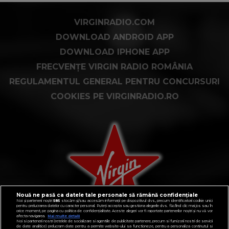
VIRGINRADIO.COM
DOWNLOAD ANDROID APP
DOWNLOAD IPHONE APP
FRECVENȚE VIRGIN RADIO ROMÂNIA
REGULAMENTUL GENERAL PENTRU CONCURSURI
COOKIES PE VIRGINRADIO.RO
Nouă ne pasă ca datele tale personale să rămână confidențiale
Noi și partenerii noștri
585
stocăm și/sau accesăm informații pe dispozitivul dvs., precum identificatorii cookie unici
pentru prelucrarea datelor cu caracter personal. Puteți accepta sau gestiona alegerile dvs. făcând clic mai jos sau în
orice moment, pe pagina cu politica de confidențialitate. Aceste alegeri vor fi raportate partenerilor noștri și nu vă vor
afecta navigarea.
Mai multe detalii
Noi si partenerii nostri (retelele de socializare si agentiile de publicitate partenere, precum si furnizorii nostri de servicii
de date analitice) prelucram date pentru a permite website-ului sa functioneze, pentru a personaliza continutul si