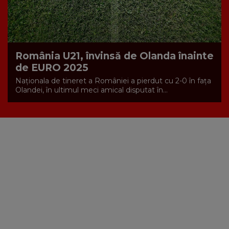
România U21, învinsă de Olanda înainte
de EURO 2025
Naționala de tineret a României a pierdut cu 2-0 în fața
Olandei, în ultimul meci amical disputat în...