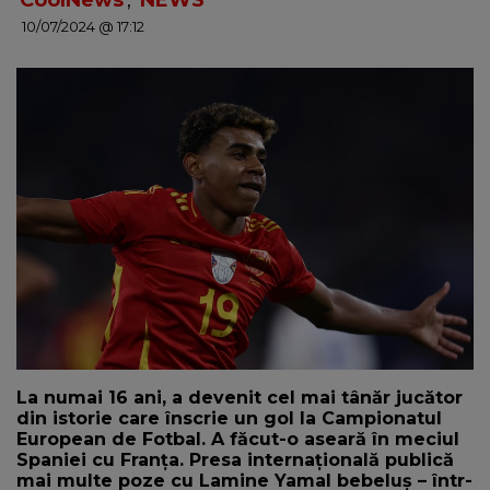
CoolNews
,
NEWS
10/07/2024 @ 17:12
NEWS
CONTUL MEU
La numai 16 ani, a devenit cel mai tânăr jucător
din istorie care înscrie un gol la Campionatul
European de Fotbal. A făcut-o aseară în meciul
Spaniei cu Franța. Presa internațională publică
mai multe poze cu Lamine Yamal bebeluș – într-