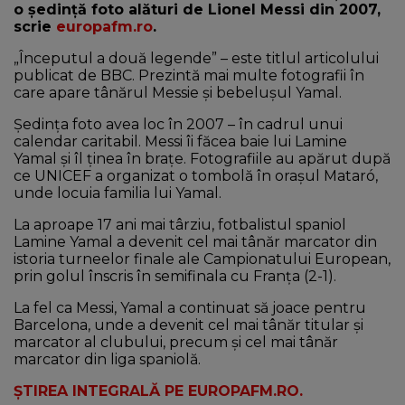
o ședință foto alături de Lionel Messi din 2007,
scrie
europafm.ro
.
„Începutul a două legende” – este titlul articolului
publicat de BBC. Prezintă mai multe fotografii în
care apare tânărul Messie și bebelușul Yamal.
Ședința foto avea loc în 2007 – în cadrul unui
calendar caritabil. Messi îi făcea baie lui Lamine
Yamal și îl ținea în brațe. Fotografiile au apărut după
ce UNICEF a organizat o tombolă în orașul Mataró,
unde locuia familia lui Yamal.
La aproape 17 ani mai târziu, fotbalistul spaniol
Lamine Yamal a devenit cel mai tânăr marcator din
istoria turneelor finale ale Campionatului European,
prin golul înscris în semifinala cu Franţa (2-1).
La fel ca Messi, Yamal a continuat să joace pentru
Barcelona, unde a devenit cel mai tânăr titular și
marcator al clubului, precum și cel mai tânăr
marcator din liga spaniolă.
ȘTIREA INTEGRALĂ PE EUROPAFM.RO.