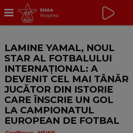
Non Stop Virgin
cu Virgin Radio Romania
24/24
RADIO
LAMINE YAMAL, NOUL
BREAKFAST
STAR AL FOTBALULUI
TIC TALK
INTERNAȚIONAL: A
DEVENIT CEL MAI TÂNĂR
CÂȘTIGĂ
JUCĂTOR DIN ISTORIE
HOT 30
CARE ÎNSCRIE UN GOL
LA CAMPIONATUL
DANCEFLOOR CHART
EUROPEAN DE FOTBAL
RADIO ACADEMY