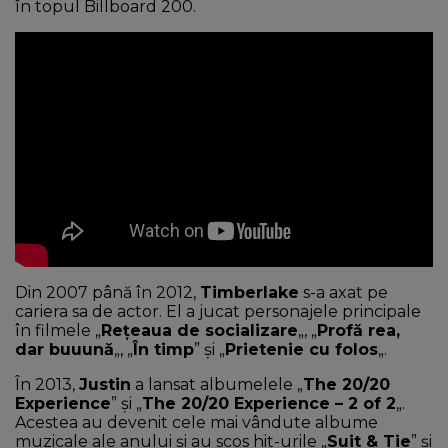
în topul Billboard 200.
Din 2007 până în 2012,
Timberlake
s-a axat pe
cariera sa de actor. El a jucat personajele principale
în filmele „
Rețeaua de socializare
„, „
Profă rea,
dar buuună
„, „
În timp
” și „
Prietenie cu folos
„.
În 2013,
Justin
a lansat albumelele „
The 20/20
Experience
” și „
The 20/20 Experience – 2 of 2
„.
Acestea au devenit cele mai vândute albume
muzicale ale anului și au scos hit-urile „
Suit & Tie
” și