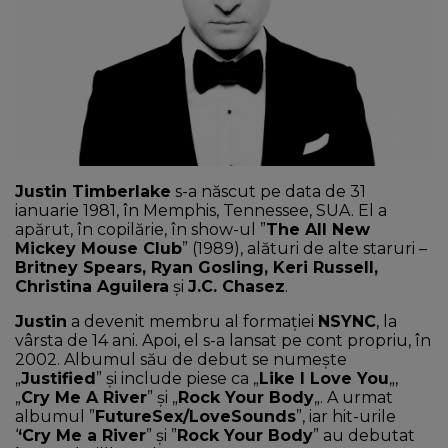
NEWS
CONTUL MEU
Justin Timberlake
s-a născut pe data de 31
ianuarie 1981, în Memphis, Tennessee, SUA. El a
apărut, în copilărie, în show-ul ”
The All New
Mickey Mouse Club
” (1989), alături de alte staruri –
Britney Spears, Ryan Gosling, Keri Russell,
Christina Aguilera
și
J.C. Chasez
.
Justin
a devenit membru al formaţiei
NSYNC
, la
vârsta de 14 ani. Apoi, el s-a lansat pe cont propriu, în
2002. Albumul său de debut se numeşte
„
Justified
” şi include piese ca „
Like I Love You
„,
„
Cry Me A River
” și „
Rock Your Body
„. A urmat
albumul ”
FutureSex/LoveSounds
”, iar hit-urile
‘
‘Cry Me a River
” și ”
Rock Your Body
” au debutat