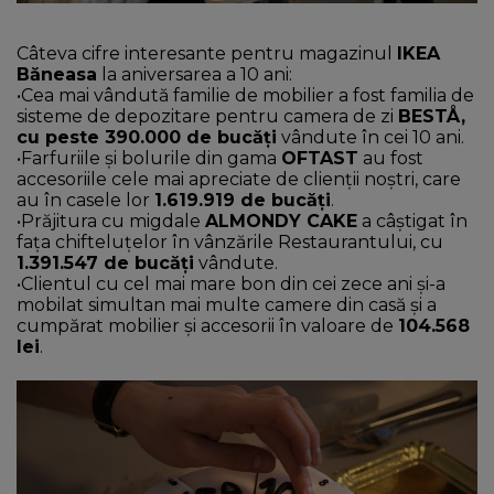
Câteva cifre interesante pentru magazinul
IKEA
Băneasa
la aniversarea a 10 ani:
•Cea mai vândută familie de mobilier a fost familia de
sisteme de depozitare pentru camera de zi
BESTÅ,
cu peste 390.000 de bucăți
vândute în cei 10 ani.
•Farfuriile și bolurile din gama
OFTAST
au fost
accesoriile cele mai apreciate de clienții noștri, care
au în casele lor
1.619.919 de bucăți
.
•Prăjitura cu migdale
ALMONDY CAKE
a câștigat în
fața chifteluțelor în vânzările Restaurantului, cu
1.391.547 de bucăți
vândute.
•Clientul cu cel mai mare bon din cei zece ani și-a
mobilat simultan mai multe camere din casă și a
cumpărat mobilier și accesorii în valoare de
104.568
lei
.