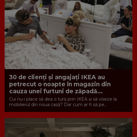
30 de clienți și angajați IKEA au
petrecut o noapte în magazin din
cauza unei furtuni de zăpadă...
Cui nu-i place să dea o tură prin IKEA și să viseze la
mobilierul din noua casă? Dar cum ar fi să pe...