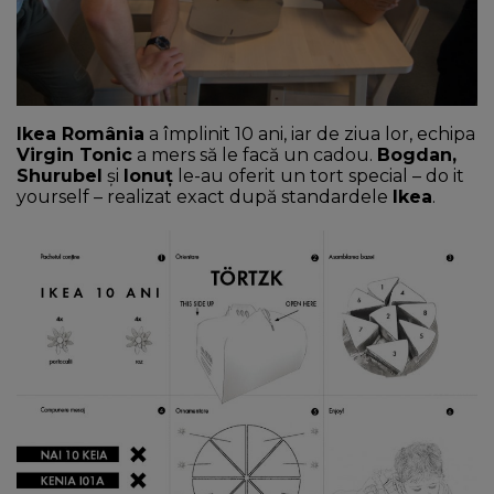
NEWS
CONTUL MEU
Ikea România
a împlinit 10 ani, iar de ziua lor, echipa
Virgin Tonic
a mers să le facă un cadou.
Bogdan,
Shurubel
și
Ionuț
le-au oferit un tort special – do it
yourself – realizat exact după standardele
Ikea
.