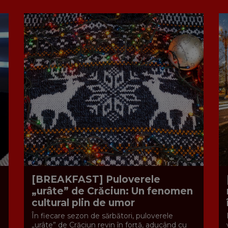
[BREAKFAST] Puloverele
„urâte” de Crăciun: Un fenomen
cultural plin de umor
În fiecare sezon de sărbători, puloverele
„urâte” de Crăciun revin în forță, aducând cu