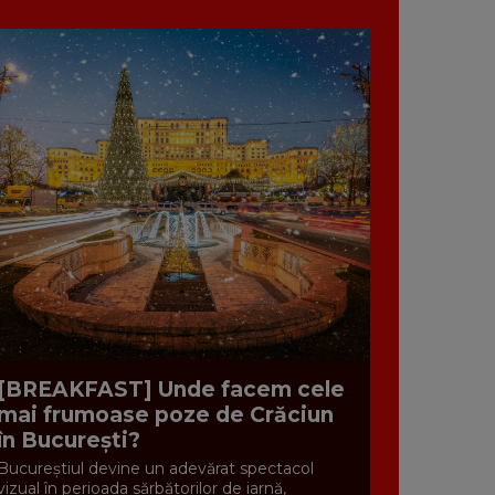
[BREAKFAST] Unde facem cele
mai frumoase poze de Crăciun
în București?
Bucureștiul devine un adevărat spectacol
vizual în perioada sărbătorilor de iarnă,