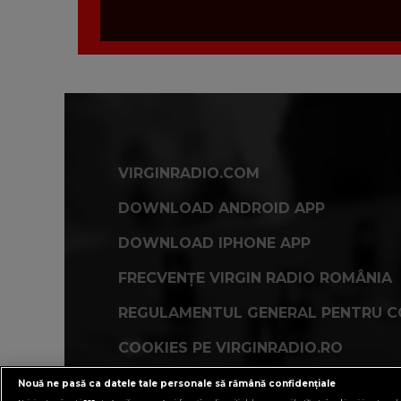
VIRGINRADIO.COM
DOWNLOAD ANDROID APP
DOWNLOAD IPHONE APP
FRECVENȚE VIRGIN RADIO ROMÂNIA
REGULAMENTUL GENERAL PENTRU C
COOKIES PE VIRGINRADIO.RO
Nouă ne pasă ca datele tale personale să rămână confidențiale