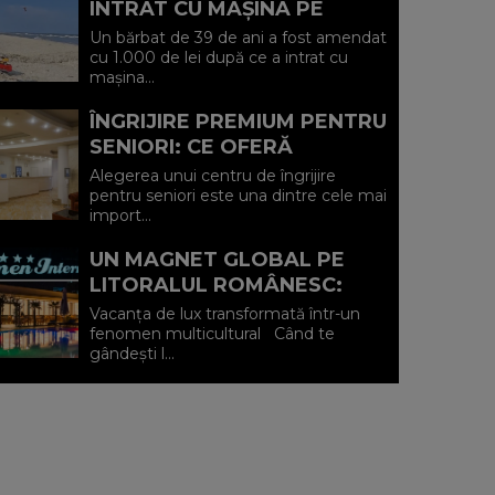
INTRAT CU MAȘINA PE
PLAJA DIN VADU ȘI A FOST
Un bărbat de 39 de ani a fost amendat
AMENDAT.
cu 1.000 de lei după ce a intrat cu
mașina...
ÎNGRIJIRE PREMIUM PENTRU
SENIORI: CE OFERĂ
CENTRUL AFFINITY LIFE
Alegerea unui centru de îngrijire
CARE (P)
pentru seniori este una dintre cele mai
import...
UN MAGNET GLOBAL PE
LITORALUL ROMÂNESC:
HOTEL CARMEN
Vacanța de lux transformată într-un
INTERNATIONAL 5★ DIN
fenomen multicultural Când te
gândești l...
VENUS (P)