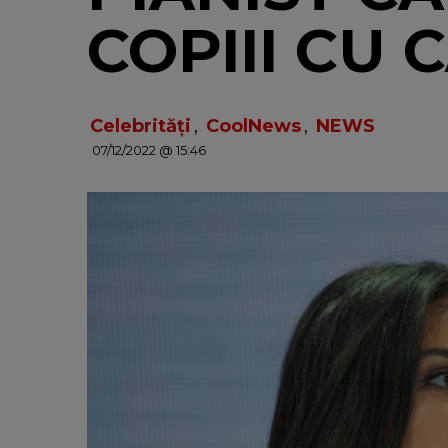
COPIII CU
Celebrități
,
CoolNews
,
NEWS
07/12/2022 @ 15:46