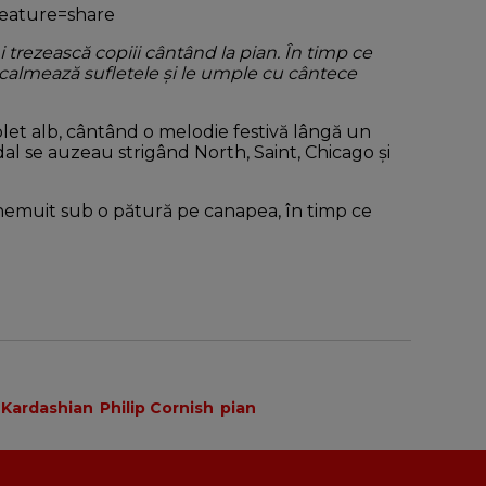
eature=share
trezească copiii cântând la pian. În timp ce
 calmează sufletele și le umple cu cântece
plet alb, cântând o melodie festivă lângă un
dal se auzeau strigând North, Saint, Chicago și
 ghemuit sub o pătură pe canapea, în timp ce
 Kardashian
Philip Cornish
pian