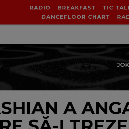
RADIO
BREAKFAST
TIC TAL
DANCEFLOOR CHART
RA
N
SHIAN A ANG
ARE SĂ-I TREZ