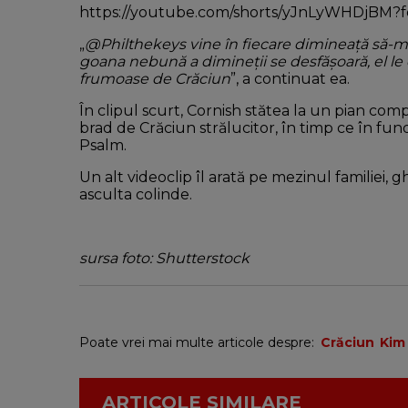
https://youtube.com/shorts/yJnLyWHDjBM?f
„
@Philthekeys vine în fiecare dimineață să-mi 
goana nebună a dimineții se desfășoară, el le
frumoase de Crăciun
”, a continuat ea.
În clipul scurt, Cornish stătea la un pian com
brad de Crăciun strălucitor, în timp ce în fun
Psalm.
Un alt videoclip îl arată pe mezinul familiei,
asculta colinde.
sursa foto: Shutterstock
Poate vrei mai multe articole despre:
Crăciun
Kim
ARTICOLE SIMILARE