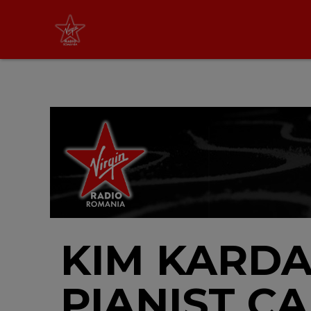
Non Stop Virgin
cu Virgin Radio Romania
24/24
LIVE &
PODCAST
KIM KARDA
PIANIST C