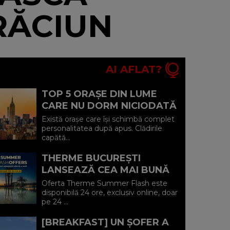
RĂCIUN
AI AFLAT?
TOP 5 ORAȘE DIN LUME
CARE NU DORM NICIODATĂ
ȘI POVEȘTILE DIN SPATELE
Există orașe care își schimbă complet
CELOR MAI CELEBRE
personalitatea după apus. Clădirile
capătă...
BULEVARDE DE ...
THERME BUCUREȘTI
LANSEAZĂ CEA MAI BUNĂ
OFERTĂ A VERII: MINUS 20%
Oferta Therme Summer Flash este
LA VOUCHERE, DOAR PE 24
disponibilă 24 ore, exclusiv online, doar
pe 24 ...
IULIE (P)...
[BREAKFAST] UN ȘOFER A