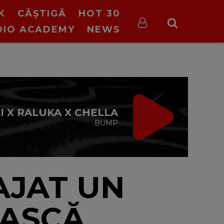
K
CÂȘTIGĂ
HOT 30
DIO ACADEMY
NEWS
ON STOP VIRGIN
cu Virgin Radio Romania
24/24
AJAT UN
EASCĂ