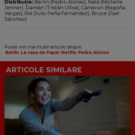
Distribuție
:
Berlin (Pedro Alonso), Keila (Michelle
Jenner), Damián (Tristán Ulloa), Cameron (Begoña
Vargas), Roi (Julio Peña Fernández), Bruce (Joel
Sánchez)
Poate vrei mai multe articole despre:
Berlin
La casa de Papel
Netflix
Pedro Alonso
ARTICOLE SIMILARE