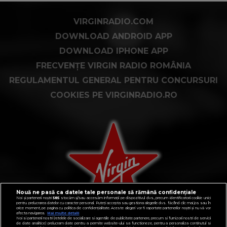
VIRGINRADIO.COM
DOWNLOAD ANDROID APP
DOWNLOAD IPHONE APP
FRECVENȚE VIRGIN RADIO ROMÂNIA
REGULAMENTUL GENERAL PENTRU CONCURSURI
COOKIES PE VIRGINRADIO.RO
Nouă ne pasă ca datele tale personale să rămână confidențiale
Noi și partenerii noștri
585
stocăm și/sau accesăm informații pe dispozitivul dvs., precum identificatorii cookie unici
pentru prelucrarea datelor cu caracter personal. Puteți accepta sau gestiona alegerile dvs. făcând clic mai jos sau în
orice moment, pe pagina cu politica de confidențialitate. Aceste alegeri vor fi raportate partenerilor noștri și nu vă vor
afecta navigarea.
Mai multe detalii
Noi si partenerii nostri (retelele de socializare si agentiile de publicitate partenere, precum si furnizorii nostri de servicii
de date analitice) prelucram date pentru a permite website-ului sa functioneze, pentru a personaliza continutul si