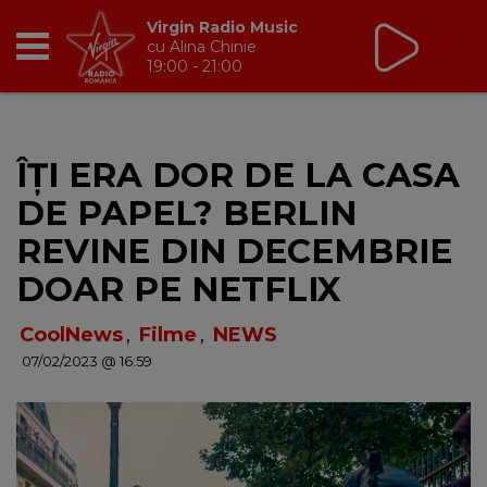
Virgin Radio Music
cu Alina Chinie
19:00 - 21:00
RADIO
ÎȚI ERA DOR DE LA CASA
BREAKFAST
DE PAPEL? BERLIN
TIC TALK
REVINE DIN DECEMBRIE
DOAR PE NETFLIX
CÂȘTIGĂ
CoolNews
,
Filme
,
NEWS
HOT 30
07/02/2023 @ 16:59
DANCEFLOOR CHART
RADIO ACADEMY