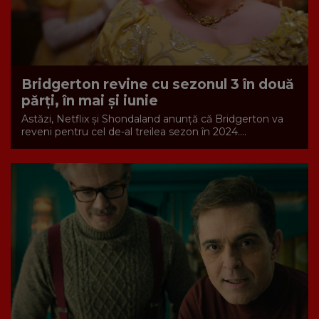
Bridgerton revine cu sezonul 3 în două
părți, în mai și iunie
Astăzi, Netflix și Shondaland anunță că Bridgerton va
reveni pentru cel de-al treilea sezon în 2024....