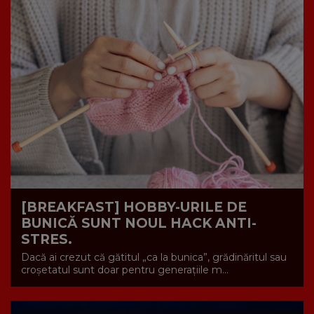
[BREAKFAST] HOBBY-URILE DE
BUNICĂ SUNT NOUL HACK ANTI-
STRES.
Dacă ai crezut că gătitul „ca la bunica”, grădinăritul sau
croșetatul sunt doar pentru generațiile m...