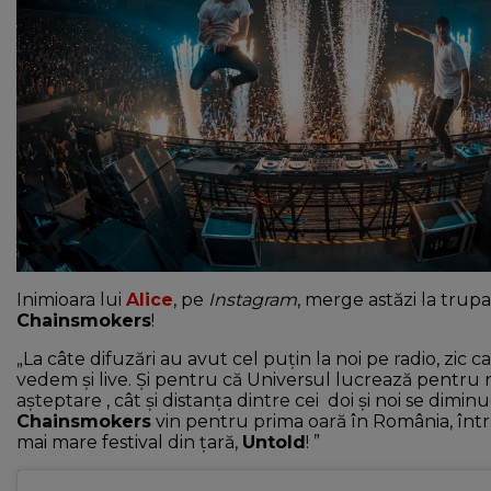
NEWS
CONTUL MEU
Inimioara lui
Alice
, pe
Instagram
, merge astăzi la trup
Chainsmokers
!
„La câte difuzări au avut cel puțin la noi pe radio, zic ca 
vedem și live. Și pentru că Universul lucrează pentru n
așteptare , cât și distanța dintre cei doi și noi se dimin
Chainsmokers
vin pentru prima oară în România, într-o
mai mare festival din țară,
Untold
! ”