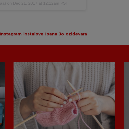
naa) on
Dec 21, 2017 at 12:12am PST
Instagram
instalove
Ioana
Jo
ozidevara