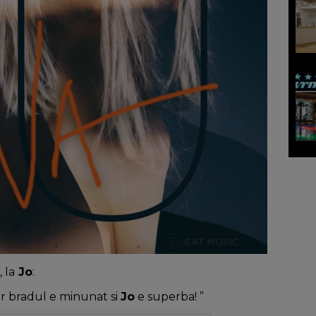
 la
Jo
:
ar bradul e minunat si
Jo
e superba! ”