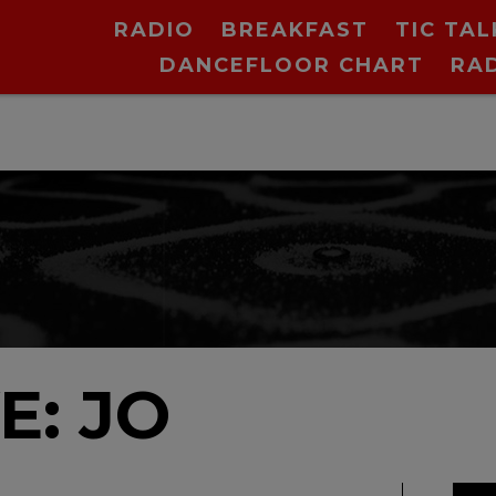
RADIO
BREAKFAST
TIC TAL
DANCEFLOOR CHART
RA
E: JO