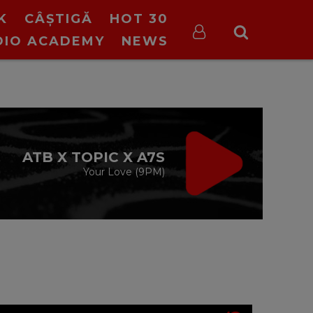
K
CÂȘTIGĂ
HOT 30
DIO ACADEMY
NEWS
VIRGIN RADIO
MUSIC
cu Alina Chinie
19:00 - 21:00