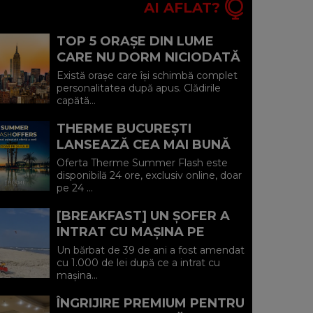
AI AFLAT?
TOP 5 ORAȘE DIN LUME
CARE NU DORM NICIODATĂ
ȘI POVEȘTILE DIN SPATELE
Există orașe care își schimbă complet
CELOR MAI CELEBRE
personalitatea după apus. Clădirile
capătă...
BULEVARDE DE ...
THERME BUCUREȘTI
LANSEAZĂ CEA MAI BUNĂ
OFERTĂ A VERII: MINUS 20%
Oferta Therme Summer Flash este
LA VOUCHERE, DOAR PE 24
disponibilă 24 ore, exclusiv online, doar
pe 24 ...
IULIE (P)...
[BREAKFAST] UN ȘOFER A
INTRAT CU MAȘINA PE
PLAJA DIN VADU ȘI A FOST
Un bărbat de 39 de ani a fost amendat
AMENDAT.
cu 1.000 de lei după ce a intrat cu
mașina...
ÎNGRIJIRE PREMIUM PENTRU