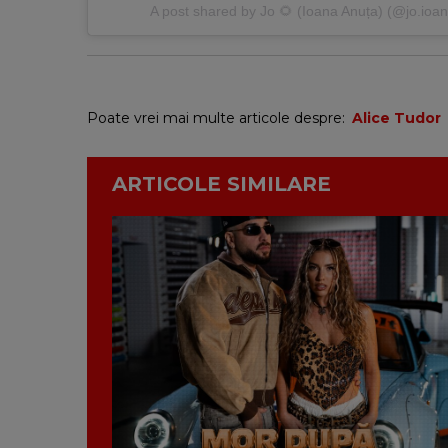
A post shared by
Jo 🌻 (Ioana Anuța)
(@jo.ioa
Poate vrei mai multe articole despre:
Alice Tudor
ARTICOLE SIMILARE