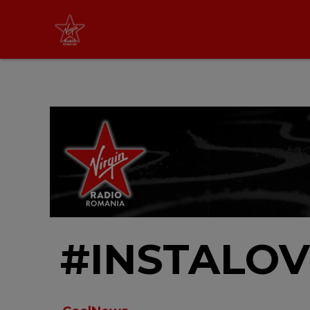
Virgin Radio Music
cu Alina Chinie
19:00 - 21:00
LIVE &
PODCAST
#INSTALOV