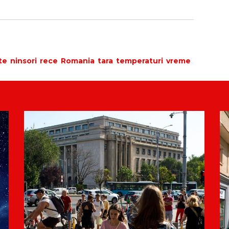
te
ninsori
rece
Romania
tara
temperaturi
vreme