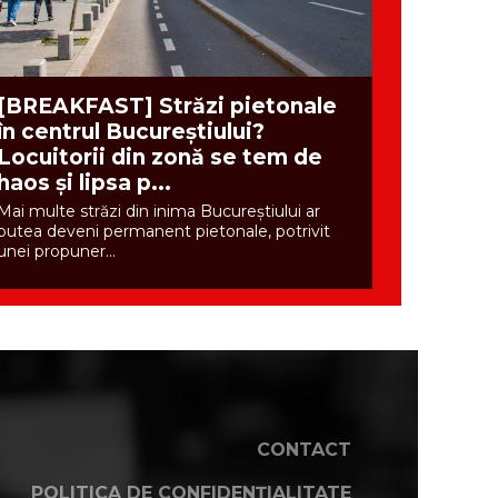
[BREAKFAST] Străzi pietonale
în centrul Bucureștiului?
Locuitorii din zonă se tem de
haos și lipsa p...
Mai multe străzi din inima Bucureștiului ar
putea deveni permanent pietonale, potrivit
unei propuner...
CONTACT
POLITICA DE CONFIDENȚIALITATE