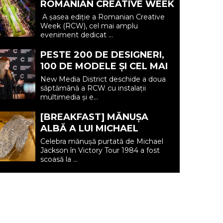
ROMANIAN CREATIVE WEEK
2026: „IAȘUL NE-A
A șasea ediție a Romanian Creative
REAMINTIT ȘI LA ACEASTĂ
Week (RCW), cel mai amplu
eveniment dedicat ...
EDIȚIE A RCW ...
PESTE 200 DE DESIGNERI,
100 DE MODELE ȘI CEL MAI
MARE CATWALK DIN
New Media District deschide a doua
ROMÂNIA LA ROMANIAN
săptămână a RCW cu instalații
multimedia și e...
FASHION WEEK
[BREAKFAST] MĂNUȘA
ALBĂ A LUI MICHAEL
JACKSON, SCOASĂ LA
Celebra mănușă purtată de Michael
LICITAȚIE. PREȚ DE
Jackson în Victory Tour 1984 a fost
scoasă la ...
PORNIRE: 20.000 $