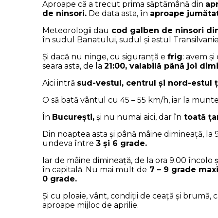
Aproape că a trecut prima săptămână din
apr
de ninsori.
De data asta, în
aproape jumătat
Meteorologii dau
cod galben de ninsori din
în sudul Banatului, sudul și estul Transilvaniei,
Și dacă nu ninge, cu siguranță e
frig
: avem și 
seara asta, de la
21:00, valabilă până joi dimi
Aici intră
sud-vestul, centrul și nord-estul ţ
O să bată vântul cu 45 – 55 km/h, iar la munt
În
București,
și nu numai aici, dar în
toată ța
Din noaptea asta și până mâine dimineață, la 9
undeva între
3 și 6 grade.
Iar de mâine dimineață, de la ora 9.00 încolo ș
în capitală. Nu mai mult de
7 – 9 grade max
0 grade.
Și cu ploaie, vânt, condiții de ceață și brumă,
aproape mijloc de aprilie.