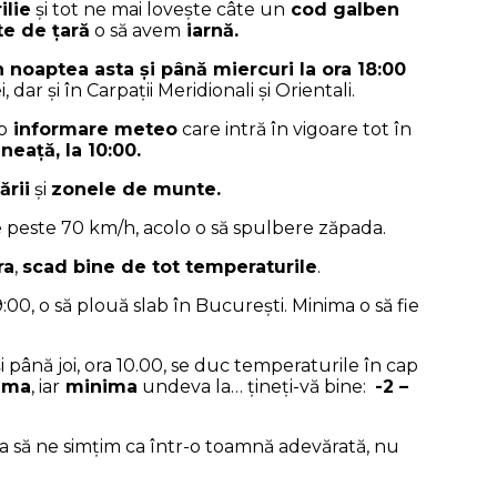
ilie
și tot ne mai lovește câte un
cod galben
e de țară
o să avem
iarnă.
 noaptea asta și până miercuri la ora 18:00
 dar și în Carpații Meridionali și Orientali.
o
informare meteo
care intră în vigoare tot în
neață, la 10:00.
ării
și
zonele de munte.
e peste 70 km/h, acolo o să spulbere zăpada.
ra
,
scad bine de tot temperaturile
.
:00, o să plouă slab în București. Minima o să fie
i până joi, ora 10.00, se duc temperaturile în cap
ima
, iar
minima
undeva la… țineți-vă bine:
-2 –
 ca să ne simțim ca într-o toamnă adevărată, nu