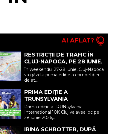
AI AFLAT?
RESTRICȚII DE TRAFIC ÎN
CLUJ-NAPOCA, PE 28 IUNIE,
PE DURATA COMPETIȚIEI DE
În weekendul 27-28 iunie, Cluj-Napoca
ATLETISM CLUJ RUNNING
va găzdui prima ediție a competiției
de at...
FES...
PRIMA EDIȚIE A
TRUNSYLVANIA
INTERNATIONAL 10K CLUJ
Prima ediție a tRUNsylvania
ADUCE ELITA ALERGĂRII
International 10K Cluj va avea loc pe
28 iunie 2026,...
EUROPENE ȘI MONDIALE ÎN
INI...
IRINA SCHROTTER, DUPĂ