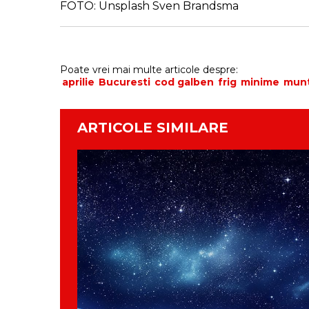
FOTO: Unsplash Sven Brandsma
Poate vrei mai multe articole despre:
aprilie
Bucuresti
cod galben
frig
minime
mun
ARTICOLE SIMILARE