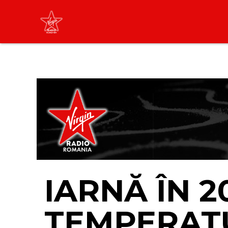
Virgin Radio Music
00:00 - 08:00
LIVE &
PODCAST
IARNĂ ÎN 2
TEMPERATU