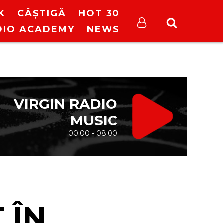
K
CÂȘTIGĂ
HOT 30
DIO ACADEMY
NEWS
VIRGIN RADIO
MUSIC
00:00 - 08:00
 ÎN