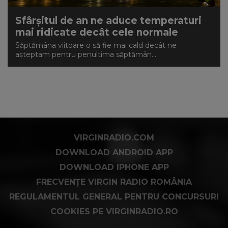
Sfârșitul de an ne aduce temperaturi
mai ridicate decât cele normale
Săptămâna viitoare o să fie mai cald decât ne
așteptam pentru penultima săptămân...
VIRGINRADIO.COM
DOWNLOAD ANDROID APP
DOWNLOAD IPHONE APP
FRECVENȚE VIRGIN RADIO ROMÂNIA
REGULAMENTUL GENERAL PENTRU CONCURSURI
COOKIES PE VIRGINRADIO.RO