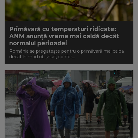
NEWS
CONTUL MEU
Primăvară cu temperaturi ridicate:
ANM anunță vreme mai caldă decât
normalul perioadei
România se pregătește pentru o primăvară mai caldă
decât în mod obișnuit, confor...