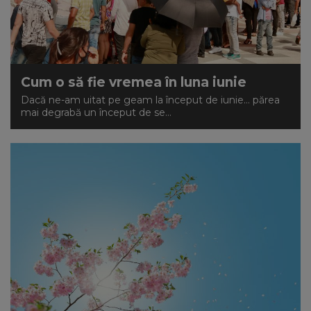
Cum o să fie vremea în luna iunie
Dacă ne-am uitat pe geam la început de iunie… părea
mai degrabă un început de se...