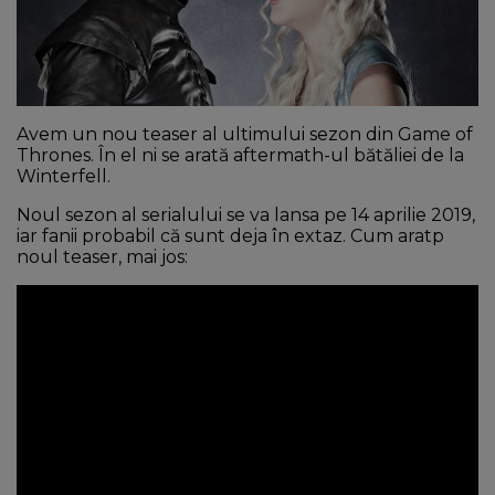
NEWS
CONTUL MEU
Avem un nou teaser al ultimului sezon din Game of
Thrones. În el ni se arată aftermath-ul bătăliei de la
Winterfell.
Noul sezon al serialului se va lansa pe 14 aprilie 2019,
iar fanii probabil că sunt deja în extaz. Cum aratp
noul teaser, mai jos: