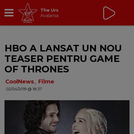
Virgin Radio Music
00:00 - 08:00
RADIO
HBO A LANSAT UN NOU
BREAKFAST
TEASER PENTRU GAME
TIC TALK
OF THRONES
CÂȘTIGĂ
CoolNews
,
Filme
02/04/2019 @ 18:37
HOT 30
DANCEFLOOR CHART
RADIO ACADEMY