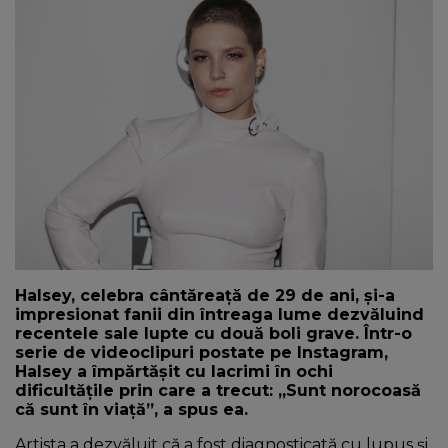
NEWS
CONTUL MEU
Halsey, celebra cântăreață de 29 de ani, și-a
impresionat fanii din întreaga lume dezvăluind
recentele sale lupte cu două boli grave. Într-o
serie de videoclipuri postate pe Instagram,
Halsey a împărtășit cu lacrimi în ochi
dificultățile prin care a trecut: „Sunt norocoasă
că sunt în viață”, a spus ea.
Artista a dezvăluit că a fost diagnosticată cu lupus și