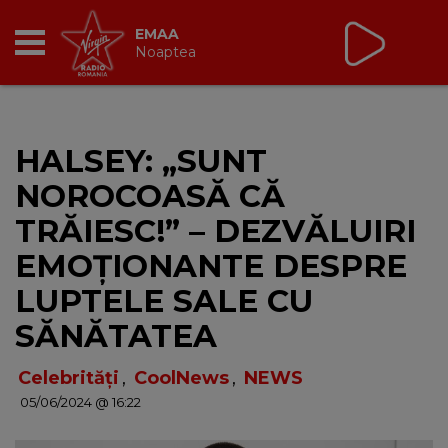
Non Stop Virgin
cu Virgin Radio Romania
24/24
RADIO
HALSEY: „SUNT
BREAKFAST
NOROCOASĂ CĂ
TIC TALK
TRĂIESC!” – DEZVĂLUIRI
EMOȚIONANTE DESPRE
CÂȘTIGĂ
LUPTELE SALE CU
HOT 30
SĂNĂTATEA
DANCEFLOOR CHART
Celebrități
,
CoolNews
,
NEWS
05/06/2024 @ 16:22
RADIO ACADEMY