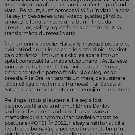
leucemie, două afecțiuni care i-au afectat profund
viața. „Pe scurt, sunt norocoasă să fiu în viață”, a scris
Halsey în descrierea unui videoclip, adăugând cu
umor: „Pe lung, am scris un album”. În ciuda
greutăților, Halsey a găsit forța să creeze muzică,
transformând durerea în artă.
Într-un prim videoclip, Halsey își masează picioarele,
evidențiind durerile pe care le simte zilnic: „Mă simt
ca o bătrânică”. Într-un alt clip, ea apare într-un
spital, conectată la un aparat, spunând: „Astăzi este
prima zi de tratament”. Imaginile au stârnit reacții
emoționante din partea fanilor și a colegilor de
breaslă. Rita Ora i-a transmis un mesaj de susținere:
„Sper că ești bine, femeie frumoasă!”, iar Sebastian
Yatra i-a lăsat un comentariu cu emoji-uri de putere.
Pe lângă lupus și leucemie, Halsey a fost
diagnosticată și cu sindromul Ehlers-Danlos,
sindromul Sjogren, sindromul de activare a
mastocitelor și sindromul tahicardiei ortostatice
posturale (POTS). În 2022, Halsey a mărturisit că a
fost foarte bolnavă și a petrecut mai mult timp în
spitale decât acasă. Ea a explicat că sănătatea i s-a