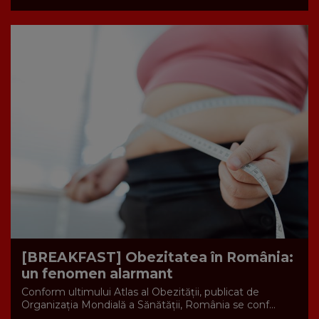
[BREAKFAST] Obezitatea în România:
un fenomen alarmant
Conform ultimului Atlas al Obezității, publicat de
Organizația Mondială a Sănătății, România se conf...