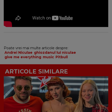
Poate vrei mai multe articole despre:
Andrei Niculae
ghiozdanul lui niculae
give me everything
music
Pitbull
ARTICOLE SIMILARE