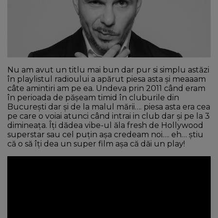
NEWS
CONTUL MEU
Nu am avut un titlu mai bun dar pur si simplu astăzi
în playlistul radioului a apărut piesa asta și meaaam
câte amintiri am pe ea. Undeva prin 2011 când eram
în perioada de pășeam timid în cluburile din
București dar și de la malul mării…. piesa asta era cea
pe care o voiai atunci când intrai in club dar și pe la 3
dimineața. Îți dădea vibe-ul ăla fresh de Hollywood
superstar sau cel puțin așa credeam noi…. eh… știu
că o să îți dea un super film așa că dăi un play!