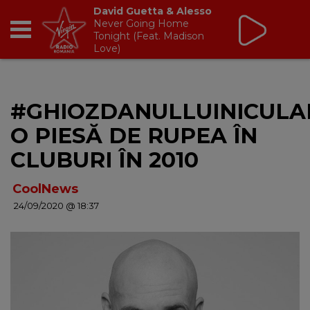
Virgin Radio Music de
Weekend
08:00 - 12:00
RADIO
#GHIOZDANULLUINICULA
BREAKFAST
O PIESĂ DE RUPEA ÎN
TIC TALK
CLUBURI ÎN 2010
CÂȘTIGĂ
CoolNews
24/09/2020 @ 18:37
HOT 30
DANCEFLOOR CHART
RADIO ACADEMY