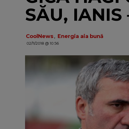
SĂU, IANIS
CoolNews
,
Energia aia bună
02/11/2018 @ 10:56