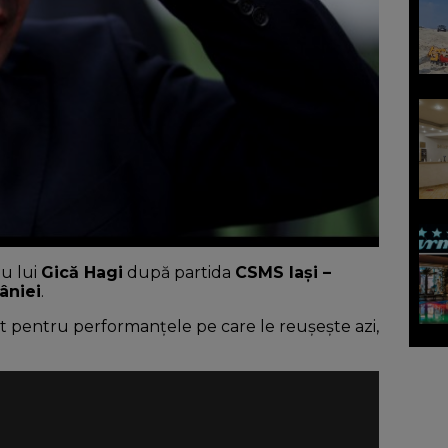
iu lui
Gică Hagi
după partida
CSMS Iași –
âniei
.
it pentru performanțele pe care le reușește azi,