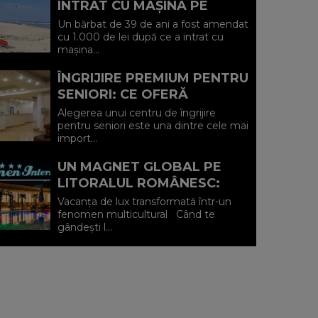
INTRAT CU MAȘINA PE
PLAJA DIN VADU ȘI A FOST
Un bărbat de 39 de ani a fost amendat
AMENDAT.
cu 1.000 de lei după ce a intrat cu
mașina...
ÎNGRIJIRE PREMIUM PENTRU
SENIORI: CE OFERĂ
CENTRUL AFFINITY LIFE
Alegerea unui centru de îngrijire
CARE (P)
pentru seniori este una dintre cele mai
import...
UN MAGNET GLOBAL PE
LITORALUL ROMÂNESC:
HOTEL CARMEN
Vacanța de lux transformată într-un
INTERNATIONAL 5★ DIN
fenomen multicultural Când te
gândești l...
VENUS (P)