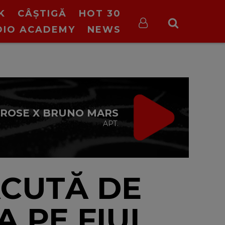
K
CÂȘTIGĂ
HOT 30
DIO ACADEMY
NEWS
VIRGIN RADIO
MUSIC DE
WEEKEND
08:00 - 12:00
CUTĂ DE
A PE FIUL