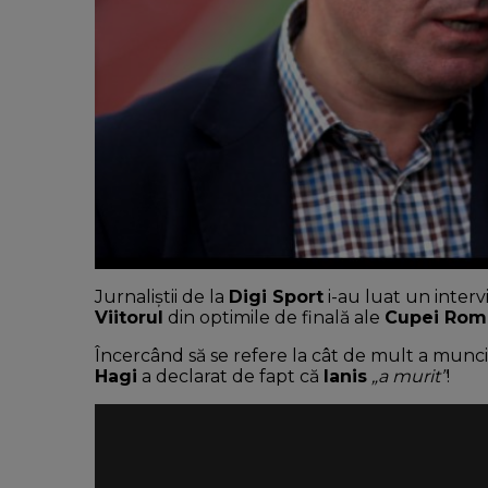
Jurnaliștii de la
Digi Sport
i-au luat un interv
Viitorul
din optimile de finală ale
Cupei Rom
Încercând să se refere la cât de mult a munc
Hagi
a declarat de fapt că
Ianis
„a murit”
!