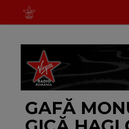
Virgin Radio Music de
Weekend
08:00 - 12:00
LIVE &
PODCAST
GAFĂ MON
GICĂ HAGI 