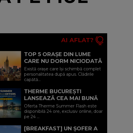
AI AFLAT?
TOP 5 ORAȘE DIN LUME
CARE NU DORM NICIODATĂ
ȘI POVEȘTILE DIN SPATELE
Există orașe care își schimbă complet
CELOR MAI CELEBRE
personalitatea după apus. Clădirile
capătă...
BULEVARDE DE ...
THERME BUCUREȘTI
LANSEAZĂ CEA MAI BUNĂ
OFERTĂ A VERII: MINUS 20%
Oferta Therme Summer Flash este
LA VOUCHERE, DOAR PE 24
disponibilă 24 ore, exclusiv online, doar
pe 24 ...
IULIE (P)...
[BREAKFAST] UN ȘOFER A