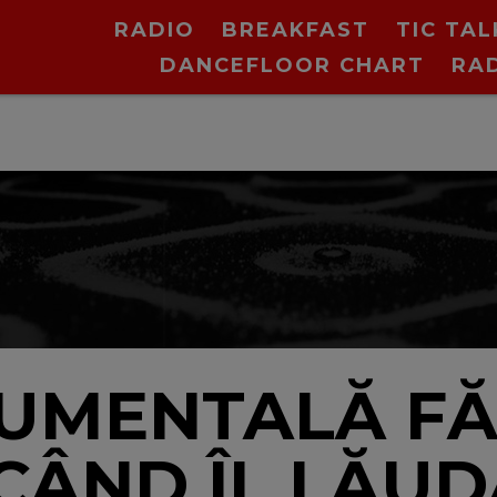
RADIO
BREAKFAST
TIC TAL
DANCEFLOOR CHART
RA
UMENTALĂ FĂ
CÂND ÎL LĂUD