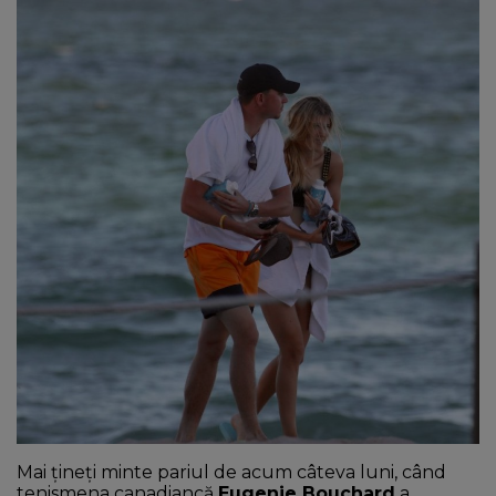
NEWS
CONTUL MEU
Mai țineți minte pariul de acum câteva luni, când
tenismena canadiancă
Eugenie Bouchard
a