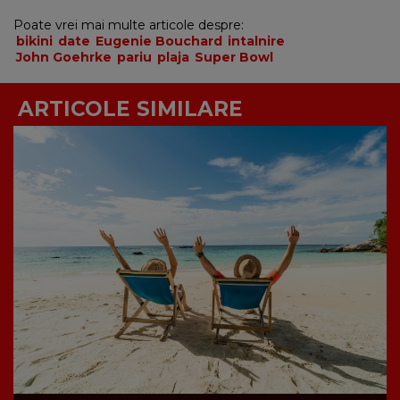
Poate vrei mai multe articole despre:
bikini
date
Eugenie Bouchard
intalnire
John Goehrke
pariu
plaja
Super Bowl
ARTICOLE SIMILARE