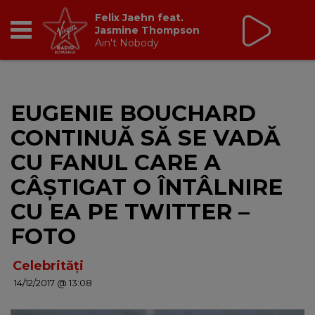
Virgin Radio Music
00:00 - 08:00
RADIO
EUGENIE BOUCHARD
BREAKFAST
CONTINUĂ SĂ SE VADĂ
TIC TALK
CU FANUL CARE A
CÂȘTIGAT O ÎNTÂLNIRE
CÂȘTIGĂ
CU EA PE TWITTER –
HOT 30
FOTO
DANCEFLOOR CHART
Celebrități
14/12/2017 @ 13:08
RADIO ACADEMY