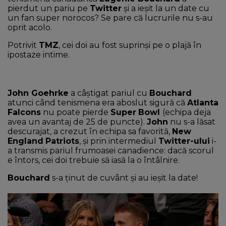
pierdut un pariu pe
Twitter
și a ieșit la un date cu
un fan super norocos? Se pare că lucrurile nu s-au
oprit acolo.
Potrivit
TMZ
, cei doi au fost suprinși pe o plajă în
ipostaze intime.
John Goehrke
a câștigat pariul cu
Bouchard
atunci când tenismena era aboslut sigură că
Atlanta
Falcons
nu poate pierde
Super
Bowl
(echipa deja
avea un avantaj de 25 de puncte).
John
nu s-a lăsat
descurajat, a crezut în echipa sa favorită,
New
England
Patriots
, și prin intermediul
Twitter-ului
i-
a transmis pariul frumoasei canadience: dacă scorul
e întors, cei doi trebuie să iasă la o întâlnire.
Bouchard
s-a ținut de cuvânt și au ieșit la date!