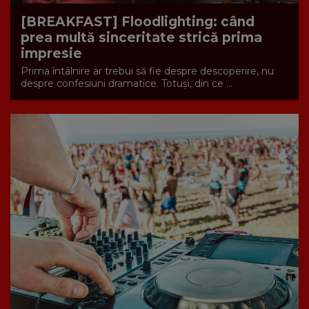
[BREAKFAST] Floodlighting: când
prea multă sinceritate strică prima
impresie
Prima întâlnire ar trebui să fie despre descoperire, nu
despre confesiuni dramatice. Totuși, din ce ...