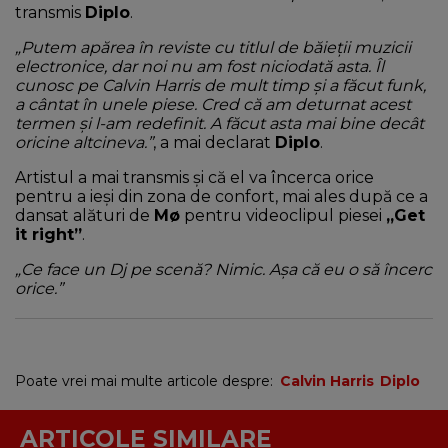
transmis
Diplo
.
„Putem apărea în reviste cu titlul de băieții muzicii
electronice, dar noi nu am fost niciodată asta. Îl
cunosc pe Calvin Harris de mult timp și a făcut funk,
a cântat în unele piese. Cred că am deturnat acest
termen și l-am redefinit. A făcut asta mai bine decât
oricine altcineva.”
, a mai declarat
Diplo
.
Artistul a mai transmis și că el va încerca orice
pentru a ieși din zona de confort, mai ales după ce a
dansat alături de
Mø
pentru videoclipul piesei
„Get
it right”
.
„Ce face un Dj pe scenă? Nimic. Așa că eu o să încerc
orice.”
Poate vrei mai multe articole despre:
Calvin Harris
Diplo
ARTICOLE SIMILARE