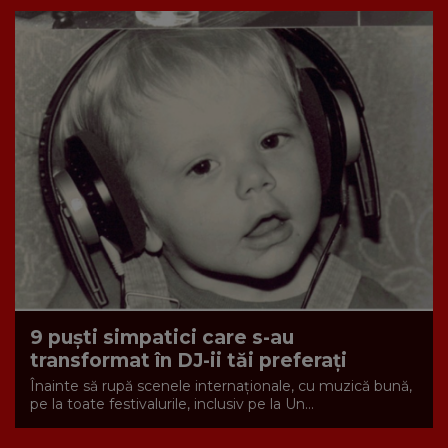
9 puști simpatici care s-au
transformat în DJ-ii tăi preferați
Înainte să rupă scenele internaționale, cu muzică bună,
pe la toate festivalurile, inclusiv pe la Un...