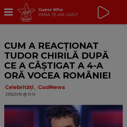
Virgin Radio Drive Time
cu Silviu Andrei
16:00 - 19:00
RADIO
CUM A REACȚIONAT
BREAKFAST
TUDOR CHIRILĂ DUPĂ
TIC TALK
CE A CÂȘTIGAT A 4-A
ORĂ VOCEA ROMÂNIEI
CÂȘTIGĂ
Celebrități
,
CoolNews
HOT 30
21/12/2019 @ 13:13
DANCEFLOOR CHART
RADIO ACADEMY