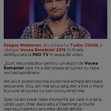
NEWS
CONTUL MEU
Dragoș Moldovan
, din echipa lui
Tudor Chirilă
, a
câștigat
Vocea României 2019
, în finala
desfăşurată la
PRO TV
în seara de vineri.
„Sunt recunoscător pentru un sezon de
Vocea
României
care mi-a dat ocazia să lucrez cu niște
voci extraordinare.
Am avut poate cea mai puternică echipă din toate
sezoanele. Știu, am mai spus asta, dar a fost o mare
bucurie să lucrez cu toți concurenții mei.
Sper că am creat niște momente pe care n-o să le
uitați ușor, chiar dacă asta a însemnat și multe
reproșuri pentru anumite decizii dificile.