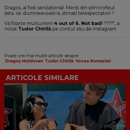
Dragoș, ai fost senzațional. Meriți din plin trofeul
ăsta. Iar dumneavoastră, stimați telespectatori ?
Vă foarte mulțumim!
4 out of 6. Not bad!
????”, a
notat
Tudor Chirilă
pe contul său de Instagram
Poate vrei mai multe articole despre:
Dragoș Moldovan
Tudor Chirilă
Vocea Romaniei
ARTICOLE SIMILARE