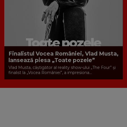
Finalistul Vocea României, Vlad Musta,
lansează piesa „Toate pozele”
Vlad Musta, câștigător al reality show-ului „The Four” și
finalist la „Vocea României”, a impresiona...