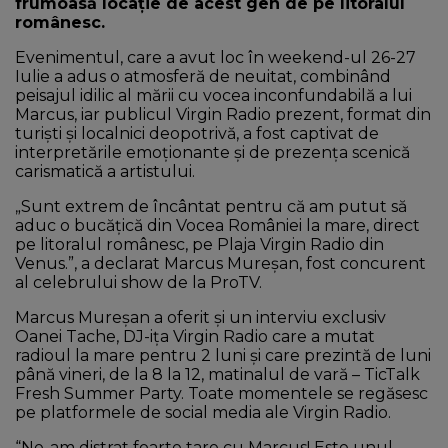
frumoasă locație de acest gen de pe litoralul
românesc.
Evenimentul, care a avut loc în weekend-ul 26-27
Iulie a adus o atmosferă de neuitat, combinând
peisajul idilic al mării cu vocea inconfundabilă a lui
Marcus, iar publicul Virgin Radio prezent, format din
turiști și localnici deopotrivă, a fost captivat de
interpretările emoționante și de prezența scenică
carismatică a artistului.
„Sunt extrem de încântat pentru că am putut să
aduc o bucățică din Vocea României la mare, direct
pe litoralul românesc, pe Plaja Virgin Radio din
Venus.”, a declarat Marcus Mureșan, fost concurent
al celebrului show de la ProTV.
Marcus Mureșan a oferit și un interviu exclusiv
Oanei Tache, DJ-ița Virgin Radio care a mutat
radioul la mare pentru 2 luni și care prezintă de luni
până vineri, de la 8 la 12, matinalul de vară – TicTalk
Fresh Summer Party. Toate momentele se regăsesc
pe platformele de social media ale Virgin Radio.
“Ne-am distrat foarte tare cu Marcus! Este unul