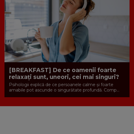
[BREAKFAST] De ce oamenii foarte
relaxați sunt, uneori, cei mai singuri?
Psihologii explică de ce persoanele calme și foarte
amabile pot ascunde o singurătate profundă. Comp...