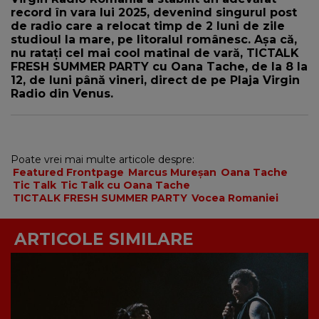
record în vara lui 2025, devenind singurul post
de radio care a relocat timp de 2 luni de zile
studioul la mare, pe litoralul românesc. Așa că,
nu ratați cel mai cool matinal de vară, TICTALK
FRESH SUMMER PARTY cu Oana Tache, de la 8 la
12, de luni până vineri, direct de pe Plaja Virgin
Radio din Venus.
Poate vrei mai multe articole despre:
Featured Frontpage
Marcus Mureșan
Oana Tache
Tic Talk
Tic Talk cu Oana Tache
TICTALK FRESH SUMMER PARTY
Vocea Romaniei
ARTICOLE SIMILARE