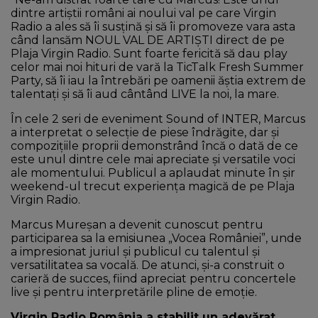
dintre artiștii români ai noului val pe care Virgin
Radio a ales să îi susțină și să îi promoveze vara asta
când lansăm NOUL VAL DE ARTIȘTI direct de pe
Plaja Virgin Radio. Sunt foarte fericită să dau play
celor mai noi hituri de vară la TicTalk Fresh Summer
Party, să îi iau la întrebări pe oamenii ăștia extrem de
talentați și să îi aud cântând LIVE la noi, la mare.
În cele 2 seri de eveniment Sound of INTER, Marcus
a interpretat o selecție de piese îndrăgite, dar și
compozițiile proprii demonstrând încă o dată de ce
este unul dintre cele mai apreciate și versatile voci
ale momentului. Publicul a aplaudat minute în șir
weekend-ul trecut experiența magică de pe Plaja
Virgin Radio.
Marcus Mureșan a devenit cunoscut pentru
participarea sa la emisiunea „Vocea României”, unde
a impresionat juriul și publicul cu talentul și
versatilitatea sa vocală. De atunci, și-a construit o
carieră de succes, fiind apreciat pentru concertele
live și pentru interpretările pline de emoție.
Virgin Radio România a stabilit un adevărat