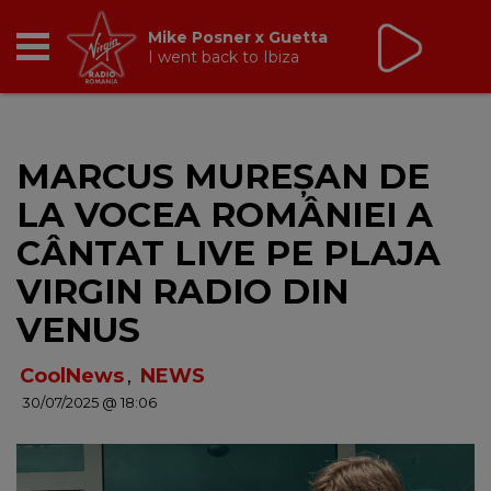
Virgin Radio Music
00:00 - 08:00
RADIO
MARCUS MUREȘAN DE
BREAKFAST
LA VOCEA ROMÂNIEI A
TIC TALK
CÂNTAT LIVE PE PLAJA
VIRGIN RADIO DIN
CÂȘTIGĂ
VENUS
HOT 30
CoolNews
,
NEWS
30/07/2025 @ 18:06
DANCEFLOOR CHART
RADIO ACADEMY