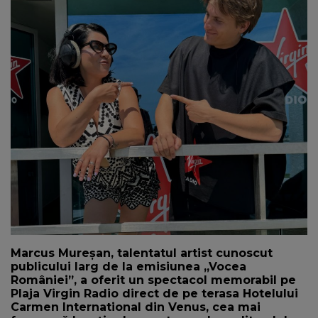
NEWS
CONTUL MEU
Marcus Mureșan, talentatul artist cunoscut
publicului larg de la emisiunea „Vocea
României”, a oferit un spectacol memorabil pe
Plaja Virgin Radio direct de pe terasa Hotelului
Carmen International din Venus, cea mai