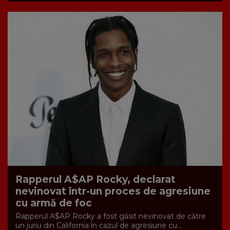
Rapperul A$AP Rocky, declarat
nevinovat într-un proces de agresiune
cu armă de foc
Rapperul A$AP Rocky a fost găsit nevinovat de către
un juriu din California în cazul de agresiune cu...