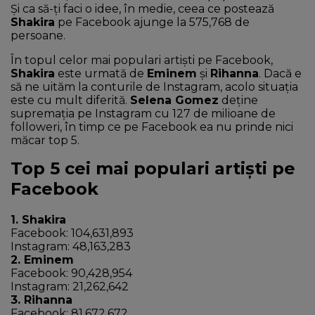
Și ca să-ți faci o idee, în medie, ceea ce postează
Shakira
pe Facebook ajunge la 575,768 de
persoane.
În topul celor mai populari artiști pe Facebook,
Shakira
este urmată de
Eminem
și
Rihanna
. Dacă e
să ne uităm la conturile de Instagram, acolo situația
este cu mult diferită.
Selena Gomez
deține
supremația pe Instagram cu 127 de milioane de
followeri, în timp ce pe Facebook ea nu prinde nici
măcar top 5.
Top 5 cei mai populari artiști pe
Facebook
1. Shakira
Facebook: 104,631,893
Instagram: 48,163,283
2. Eminem
Facebook: 90,428,954
Instagram: 21,262,642
3. Rihanna
Facebook: 81,672,672