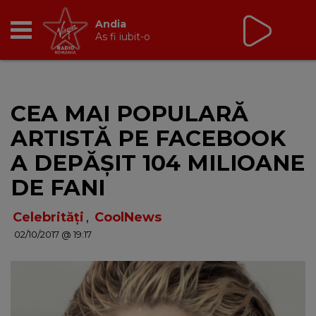
Virgin Radio Music
00:00 - 08:00
RADIO
CEA MAI POPULARĂ
BREAKFAST
ARTISTĂ PE FACEBOOK
TIC TALK
A DEPĂȘIT 104 MILIOANE
DE FANI
CÂȘTIGĂ
Celebrități
,
CoolNews
HOT 30
02/10/2017 @ 19:17
DANCEFLOOR CHART
RADIO ACADEMY