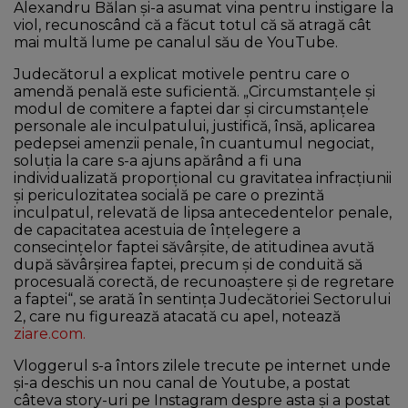
Alexandru Bălan şi-a asumat vina pentru instigare la
viol, recunoscând că a făcut totul că să atragă cât
mai multă lume pe canalul său de YouTube.
Judecătorul a explicat motivele pentru care o
amendă penală este suficientă. „Circumstanţele şi
modul de comitere a faptei dar şi circumstanţele
personale ale inculpatului, justifică, însă, aplicarea
pedepsei amenzii penale, în cuantumul negociat,
soluţia la care s-a ajuns apărând a fi una
individualizată proporţional cu gravitatea infracţiunii
şi periculozitatea socială pe care o prezintă
inculpatul, relevată de lipsa antecedentelor penale,
de capacitatea acestuia de înţelegere a
consecinţelor faptei săvârşite, de atitudinea avută
după săvârşirea faptei, precum şi de conduită să
procesuală corectă, de recunoaştere şi de regretare
a faptei“, se arată în sentinţa Judecătoriei Sectorului
2, care nu figurează atacată cu apel, notează
ziare.com.
Vloggerul s-a întors zilele trecute pe internet unde
și-a deschis un nou canal de Youtube, a postat
câteva story-uri pe Instagram despre asta și a postat