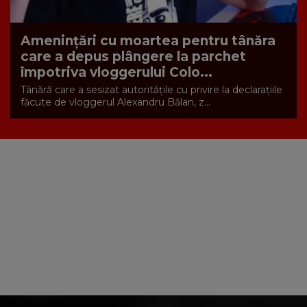
Amenințări cu moartea pentru tânăra
care a depus plângere la parchet
împotriva vloggerului Colo...
Tânără care a sesizat autorităţile cu privire la declaraţiile
făcute de vloggerul Alexandru Bălan, z...