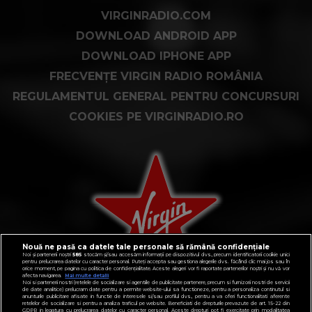
VIRGINRADIO.COM
DOWNLOAD ANDROID APP
DOWNLOAD IPHONE APP
FRECVENȚE VIRGIN RADIO ROMÂNIA
REGULAMENTUL GENERAL PENTRU CONCURSURI
COOKIES PE VIRGINRADIO.RO
Nouă ne pasă ca datele tale personale să rămână confidențiale
Noi și partenerii noștri
585
stocăm și/sau accesăm informații pe dispozitivul dvs., precum identificatorii cookie unici
pentru prelucrarea datelor cu caracter personal. Puteți accepta sau gestiona alegerile dvs. făcând clic mai jos sau în
orice moment, pe pagina cu politica de confidențialitate. Aceste alegeri vor fi raportate partenerilor noștri și nu vă vor
afecta navigarea.
Mai multe detalii
Noi si partenerii nostri (retelele de socializare si agentiile de publicitate partenere, precum si furnizorii nostri de servicii
de date analitice) prelucram date pentru a permite website-ului sa functioneze, pentru a personaliza continutul si
anunturile publicitare afisate in functie de interesele si/sau profilul dvs., pentru a va oferi functionalitati aferente
retelelor de socializare si pentru a analiza traficul pe website. Beneficiati de drepturile prevazute de art. 15-22 din
GDPR in legatura cu prelucrarea datelor cu caracter personal. Aceste drepturi pot fi exercitate prin modalitatea