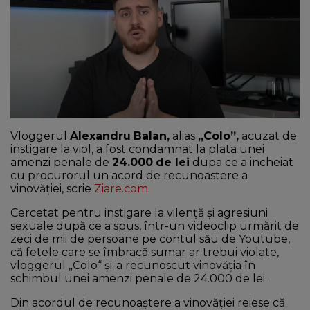
NEWS
CONTUL MEU
Vloggerul
Alexandru
Balan,
alias
„Colo”,
acuzat de
instigare la viol, a fost condamnat la plata unei
amenzi penale de
24.000
de lei
dupa ce a incheiat
cu procurorul un acord de recunoastere a
vinovăției, scrie
Ziare.com.
Cercetat pentru instigare la vilenţă şi agresiuni
sexuale după ce a spus, într-un videoclip urmărit de
zeci de mii de persoane pe contul său de Youtube,
că fetele care se îmbracă sumar ar trebui violate,
vloggerul „Colo“ şi-a recunoscut vinovăţia în
schimbul unei amenzi penale de 24.000 de lei.
Din acordul de recunoaştere a vinovăţiei reiese că