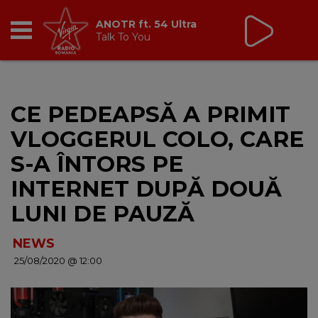
Virgin Radio Music de
Weekend
08:00 - 12:00
RADIO
CE PEDEAPSĂ A PRIMIT
BREAKFAST
VLOGGERUL COLO, CARE
TIC TALK
S-A ÎNTORS PE
INTERNET DUPĂ DOUĂ
CÂȘTIGĂ
LUNI DE PAUZĂ
HOT 30
NEWS
25/08/2020 @ 12:00
DANCEFLOOR CHART
RADIO ACADEMY