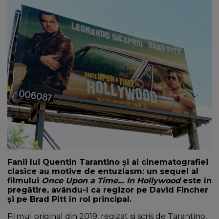
NEWS
CONTUL MEU
Fanii lui Quentin Tarantino și ai cinematografiei
clasice au motive de entuziasm: un sequel al
filmului
Once Upon a Time… In Hollywood
este în
pregătire, avându-l ca regizor pe David Fincher
și pe Brad Pitt în rol principal.
Filmul original din 2019, regizat și scris de Tarantino,