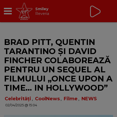
Virgin Radio Drive Time
cu Silviu Andrei
16:00 - 19:00
RADIO
BRAD PITT, QUENTIN
BREAKFAST
TARANTINO ȘI DAVID
TIC TALK
FINCHER COLABOREAZĂ
PENTRU UN SEQUEL AL
CÂȘTIGĂ
FILMULUI „ONCE UPON A
HOT 30
TIME… IN HOLLYWOOD”
DANCEFLOOR CHART
Celebrități
,
CoolNews
,
Filme
,
NEWS
02/04/2025 @ 15:04
RADIO ACADEMY