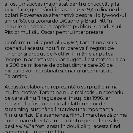
a fost un succes major atât pentru critici, cât și la
box office, generând încasări de 329,4 milioane de
dolari. Povestea sa alternativă despre Hollywood-ul
anilor ’60, cu Leonardo DiCaprio și Brad Pitt în
rolurile principale, a captivat publicul și a adus lui
Pitt primul său Oscar pentru interpretare.
Conform unui raport al
Playlist
, Tarantino a scris
scenariul acestui nou film, care va fi regizat de
Fincher și produs de Netflix. Filmările ar putea
începe în această vară, iar bugetul estimat se ridică
la 200 de milioane de dolari, dintre care 20 de
milioane vor fi destinați scenariului semnat de
Tarantino.
Această colaborare reprezintă o surpriză din mai
multe motive. Tarantino nu a mai scris un scenariu
pe care să nu îl regizeze el însuși din 1996, iar
regizorul a fost un critic al platformelor de
streaming, susținând întotdeauna importanța
filmului fizic. De asemenea, filmul marchează prima
continuare directă a uneia dintre peliculele sale,
deși
Kill Bill
a fost lansat în două părți, acesta fiind
considerat un singur film.