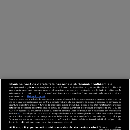
Nouă ne pasă ca datele tale personale să rămână confidențiale
Noi și partenerii noștri
585
stocăm și/sau accesăm informații pe dispozitivul dvs., precum identificatorii cookie unici
pentru prelucrarea datelor cu caracter personal. Puteți accepta sau gestiona alegerile dvs. făcând clic mai jos sau în
orice moment, pe pagina cu politica de confidențialitate. Aceste alegeri vor fi raportate partenerilor noștri și nu vă vor
afecta navigarea.
Mai multe detalii
Noi si partenerii nostri (retelele de socializare si agentiile de publicitate partenere, precum si furnizorii nostri de servicii
de date analitice) prelucram date pentru a permite website-ului sa functioneze, pentru a personaliza continutul si
anunturile publicitare afisate in functie de interesele si/sau profilul dvs., pentru a va oferi functionalitati aferente
retelelor de socializare si pentru a analiza traficul pe website. Beneficiati de drepturile prevazute de art. 15-22 din
GDPR in legatura cu prelucrarea datelor cu caracter personal. Aceste drepturi pot fi exercitate prin modalitatea
indicata
aici
. Prin click pe “ACCEPT TOATE”, acceptati folosirea tuturor Tehnologiilor de tip Cookie, care implica inclusiv
acceptul dvs. cu privire la stocarea/accesarea informatiilor de catre Vendor-ii cu care colaboram. Prin click pe
“VREAU SA MODIFIC SETARILE INDIVIDUAL” puteti schimba preferintele in mod individual, mai putin cele
legate de cookie strict necesare pentru functionarea website-ului.
Atât noi, cât și partenerii noștri prelucrăm datele pentru a oferi:
Stocarea și/sau
accesarea informațiilor