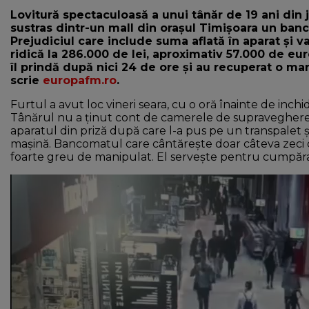
Lovitură spectaculoasă a unui tânăr de 19 ani din 
sustras dintr-un mall din orașul Timișoara un ba
Prejudiciul care include suma aflată în aparat și 
ridică la 286.000 de lei, aproximativ 57.000 de euro.
îl prindă după nici 24 de ore și au recuperat o mar
scrie
europafm.ro
.
Furtul a avut loc vineri seara, cu o oră înainte de inch
Tânărul nu a ținut cont de camerele de supraveghere 
aparatul din priză după care l-a pus pe un transpalet ș
mașină. Bancomatul care cântărește doar câteva zeci
foarte greu de manipulat. El servește pentru cumpăr