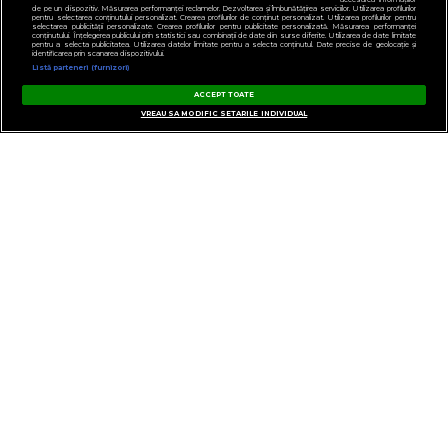
de pe un dispozitiv. Măsurarea performanței reclamelor. Dezvoltarea și îmbunătățirea serviciilor. Utilizarea profilurilor
pentru selectarea conținutului personalizat. Crearea profilurilor de conținut personalizat. Utilizarea profilurilor pentru
selectarea publicității personalizate. Crearea profilurilor pentru publicitate personalizată. Măsurarea performanței
conținutului. Înțelegerea publicului prin statistici sau combinații de date din surse diferite. Utilizarea de date limitate
pentru a selecta publicitatea. Utilizarea datelor limitate pentru a selecta conținutul. Date precise de geolocație și
identificarea prin scanarea dispozitivului.
Listă parteneri (furnizori)
ACCEPT TOATE
VREAU SA MODIFIC SETARILE INDIVIDUAL
GESTIONAȚI PREFERINȚELE