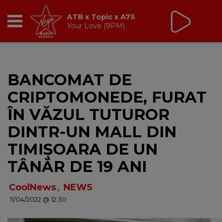
Non Stop Virgin
cu Virgin Radio Romania
24/24
RADIO
BANCOMAT DE
BREAKFAST
CRIPTOMONEDE, FURAT
TIC TALK
ÎN VĂZUL TUTUROR
DINTR-UN MALL DIN
CÂȘTIGĂ
TIMIȘOARA DE UN
HOT 30
TÂNĂR DE 19 ANI
DANCEFLOOR CHART
CoolNews
,
NEWS
11/04/2022 @ 12:30
RADIO ACADEMY