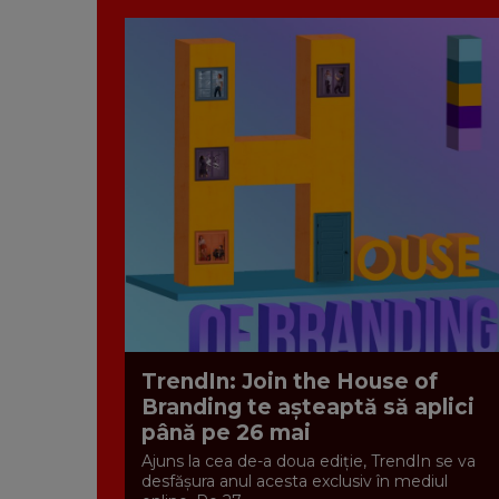
TrendIn: Join the House of
Branding te așteaptă să aplici
până pe 26 mai
Ajuns la cea de-a doua ediție, TrendIn se va
desfășura anul acesta exclusiv în mediul