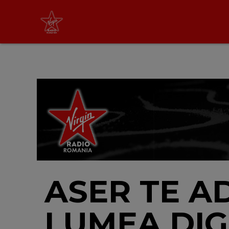
Virgin Radio Music
00:00 - 08:00
LIVE &
PODCAST
ASER TE A
LUMEA DIG