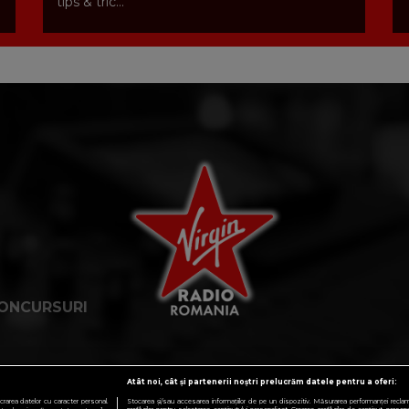
tips & tric...
ONCURSURI
Atât noi, cât și partenerii noștri prelucrăm datele pentru a oferi:
crarea datelor cu caracter personal.
Stocarea și/sau accesarea informațiilor de pe un dispozitiv. Măsurarea performanței reclamelo