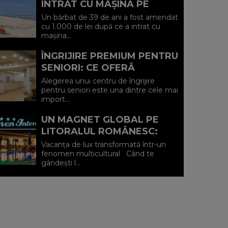
INTRAT CU MAȘINA PE
PLAJA DIN VADU ȘI A FOST
Un bărbat de 39 de ani a fost amendat
AMENDAT.
cu 1.000 de lei după ce a intrat cu
mașina...
ÎNGRIJIRE PREMIUM PENTRU
SENIORI: CE OFERĂ
CENTRUL AFFINITY LIFE
Alegerea unui centru de îngrijire
CARE (P)
pentru seniori este una dintre cele mai
import...
UN MAGNET GLOBAL PE
LITORALUL ROMÂNESC:
HOTEL CARMEN
Vacanța de lux transformată într-un
INTERNATIONAL 5★ DIN
fenomen multicultural Când te
gândești l...
VENUS (P)