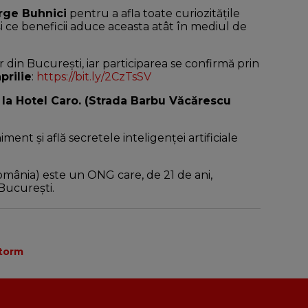
ge Buhnici
pentru a afla toate curiozitățile
i ce beneficii aduce aceasta atât în mediul de
din București, iar participarea se confirmă prin
prilie
:
https://bit.ly/2CzTsSV
30 la Hotel Caro. (Strada Barbu Văcărescu
ment și află secretele inteligenței artificiale
omânia) este un ONG care, de 21 de ani,
 București.
torm