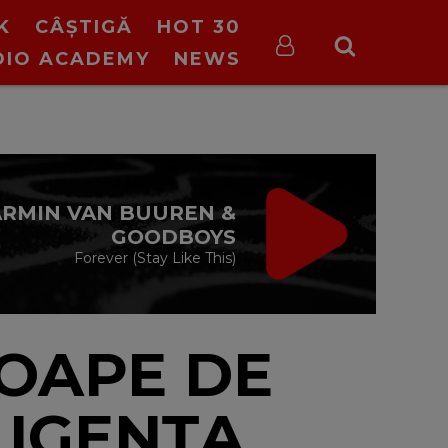
K
CÂȘTIGĂ
HOT 30
DIO ACADEMY
NEWS
VIRGIN RADIO
MUSIC
00:00 - 08:00
ROAPE DE
LIGENȚA