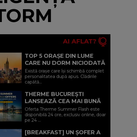
STORM
AI AFLAT?
TOP 5 ORAȘE DIN LUME
CARE NU DORM NICIODATĂ
ȘI POVEȘTILE DIN SPATELE
Există orașe care își schimbă complet
CELOR MAI CELEBRE
personalitatea după apus. Clădirile
capătă...
BULEVARDE DE ...
THERME BUCUREȘTI
LANSEAZĂ CEA MAI BUNĂ
OFERTĂ A VERII: MINUS 20%
Oferta Therme Summer Flash este
LA VOUCHERE, DOAR PE 24
disponibilă 24 ore, exclusiv online, doar
pe 24 ...
IULIE (P)...
[BREAKFAST] UN ȘOFER A