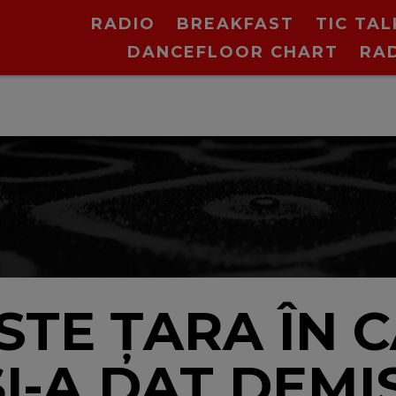
RADIO
BREAKFAST
TIC TAL
DANCEFLOOR CHART
RA
V
STE ȚARA ÎN 
ȘI-A DAT DEMI