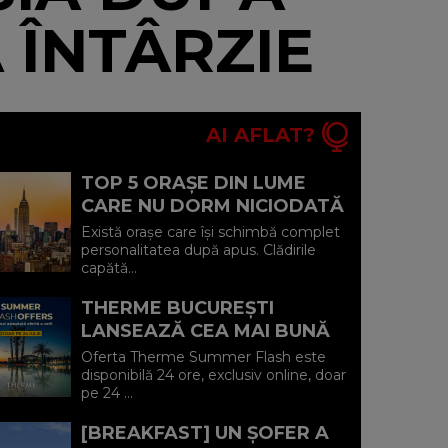
 ÎNTÂRZIE
AI AFLAT?
TOP 5 ORAȘE DIN LUME
CARE NU DORM NICIODATĂ
ȘI POVEȘTILE DIN SPATELE
Există orașe care își schimbă complet
CELOR MAI CELEBRE
personalitatea după apus. Clădirile
capătă...
BULEVARDE DE ...
THERME BUCUREȘTI
LANSEAZĂ CEA MAI BUNĂ
OFERTĂ A VERII: MINUS 20%
Oferta Therme Summer Flash este
LA VOUCHERE, DOAR PE 24
disponibilă 24 ore, exclusiv online, doar
pe 24 ...
IULIE (P)...
[BREAKFAST] UN ȘOFER A