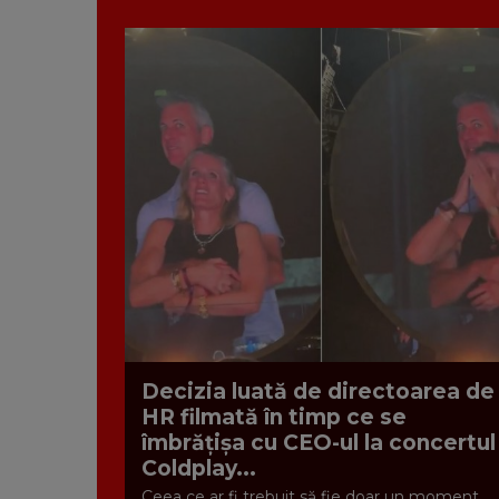
Decizia luată de directoarea de
HR filmată în timp ce se
îmbrățișa cu CEO-ul la concertul
Coldplay...
Ceea ce ar fi trebuit să fie doar un moment