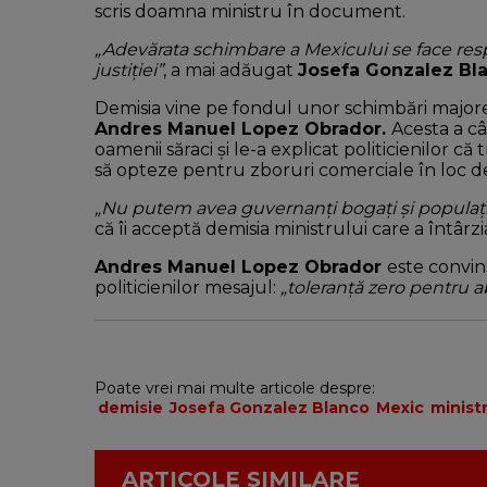
scris doamna ministru în document.
„Adevărata schimbare a Mexicului se face respec
justiției”
, a mai adăugat
Josefa Gonzalez Bl
Demisia vine pe fondul unor schimbări majo
Andres Manuel Lopez Obrador.
Acesta a c
oamenii săraci și le-a explicat politicienilor că 
să opteze pentru zboruri comerciale în loc de 
„Nu putem avea guvernanți bogați și populați
că îi acceptă demisia ministrului care a întâr
Andres Manuel Lopez Obrador
este convin
politicienilor mesajul:
„toleranță zero pentru 
Poate vrei mai multe articole despre:
demisie
Josefa Gonzalez Blanco
Mexic
minist
ARTICOLE SIMILARE