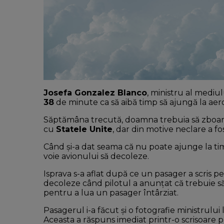
Josefa Gonzalez Blanco
, ministru al mediul
38
de minute ca să aibă timp să ajungă la aer
Săptămâna trecută, doamna trebuia să zboar
cu
Statele Unite
, dar din motive neclare a fos
Când și-a dat seama că nu poate ajunge la tim
voie avionului să decoleze.
Isprava s-a aflat după ce un pasager a scris p
decoleze când pilotul a anunțat că trebuie s
pentru a lua un pasager întârziat.
Pasagerul i-a făcut și o fotografie ministrului 
Aceasta a răspuns imediat printr-o scrisoare 