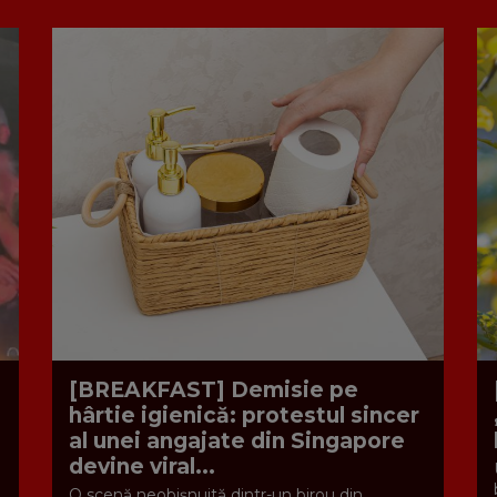
[BREAKFAST] Demisie pe
hârtie igienică: protestul sincer
al unei angajate din Singapore
devine viral...
O scenă neobișnuită dintr-un birou din