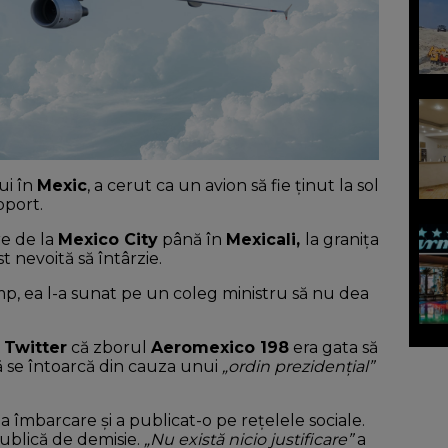
ui în
Mexic
, a cerut ca un avion să fie ținut la sol
oport.
e de la
Mexico City
până în
Mexicali,
la granița
t nevoită să întârzie.
p, ea l-a sunat pe un coleg ministru să nu dea
e
Twitter
că zborul
Aeromexico 198
era gata să
ă se întoarcă din cauza unui
„ordin prezidențial”
la îmbarcare și a publicat-o pe rețelele sociale.
publică de demisie.
„Nu există nicio justificare”
a