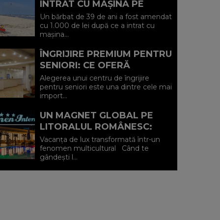
INTRAT CU MAȘINA PE
PLAJA DIN VADU ȘI A FOST
Un bărbat de 39 de ani a fost amendat
AMENDAT.
cu 1.000 de lei după ce a intrat cu
mașina...
ÎNGRIJIRE PREMIUM PENTRU
SENIORI: CE OFERĂ
CENTRUL AFFINITY LIFE
Alegerea unui centru de îngrijire
CARE (P)
pentru seniori este una dintre cele mai
import...
UN MAGNET GLOBAL PE
LITORALUL ROMÂNESC:
HOTEL CARMEN
Vacanța de lux transformată într-un
INTERNATIONAL 5★ DIN
fenomen multicultural Când te
gândești l...
VENUS (P)