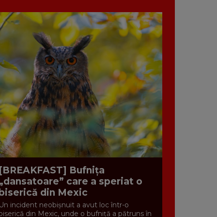
[BREAKFAST] Bufnița
„dansatoare” care a speriat o
biserică din Mexic
Un incident neobișnuit a avut loc într-o
biserică din Mexic, unde o bufniță a pătruns în