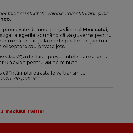
tând cu strictețe valorile corectitudinii și ale
anco.
re promovate de noul președinte al
Mexicului
,
âștigat alegerile, spunând că va guverna pentru
trebuie să renunțe la privilegiile lor, forțându-i
elicoptere sau private jets.
e săracă”
, a declarat președintele, care a spus
ziat un avion pentru
38
de minute.
s că întâmplarea asta le va transmite
abuzul de putere”
.
rul mediului
Twitter