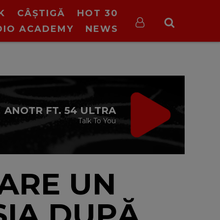
K
CÂȘTIGĂ
HOT 30
DIO ACADEMY
NEWS
IRGIN RADIO FIX
CE TREBUIE
cu Valeriu Șerban
13:00 - 16:00
CARE UN
SIA DUPĂ