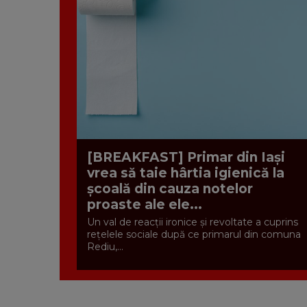
[BREAKFAST] Primar din Iași
vrea să taie hârtia igienică la
școală din cauza notelor
proaste ale ele...
Un val de reacții ironice și revoltate a cuprins
rețelele sociale după ce primarul din comuna
Rediu,...