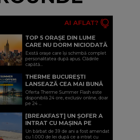
AI AFLAT?
TOP 5 ORAȘE DIN LUME
CARE NU DORM NICIODATĂ
ȘI POVEȘTILE DIN SPATELE
Există orașe care își schimbă complet
CELOR MAI CELEBRE
personalitatea după apus. Clădirile
capătă...
BULEVARDE DE ...
THERME BUCUREȘTI
LANSEAZĂ CEA MAI BUNĂ
OFERTĂ A VERII: MINUS 20%
Oferta Therme Summer Flash este
LA VOUCHERE, DOAR PE 24
disponibilă 24 ore, exclusiv online, doar
pe 24 ...
IULIE (P)...
[BREAKFAST] UN ȘOFER A
INTRAT CU MAȘINA PE
PLAJA DIN VADU ȘI A FOST
Un bărbat de 39 de ani a fost amendat
AMENDAT.
cu 1.000 de lei după ce a intrat cu