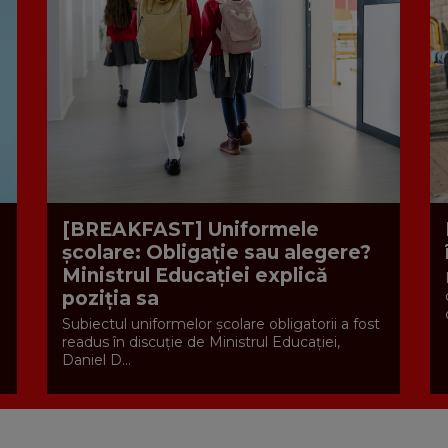
[BREAKFAST] Uniformele
școlare: Obligație sau alegere?
Ministrul Educației explică
poziția sa
Subiectul uniformelor școlare obligatorii a fost
readus în discuție de Ministrul Educației,
Daniel D...