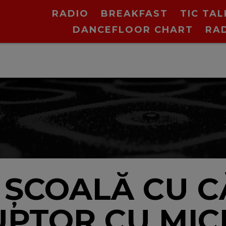
RADIO
BREAKFAST
TIC TAL
DANCEFLOOR CHART
RA
V
A ȘCOALĂ CU C
UPTOR CU MI