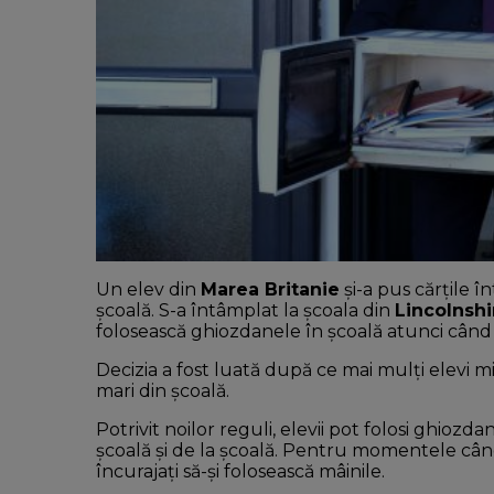
Un elev din
Marea Britanie
și-a pus cărțile î
școală. S-a întâmplat la școala din
Lincolnshi
folosească ghiozdanele în școală atunci când s
Decizia a fost luată după ce mai mulți elevi mi
mari din școală.
Potrivit noilor reguli, elevii pot folosi ghiozd
școală și de la școală. Pentru momentele când
încurajați să-și folosească mâinile.