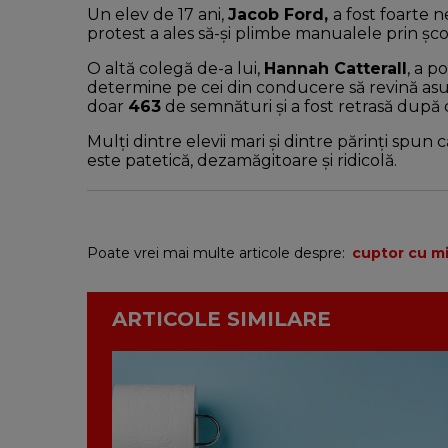
Un elev de 17 ani,
Jacob Ford,
a fost foarte 
protest a ales să-și plimbe manualele prin ș
O altă colegă de-a lui,
Hannah Catterall
, a p
determine pe cei din conducere să revină asupr
doar
463
de semnături și a fost retrasă după c
Mulți dintre elevii mari și dintre părinți spun
este patetică, dezamăgitoare și ridicolă.
Poate vrei mai multe articole despre:
cuptor cu m
ARTICOLE SIMILARE