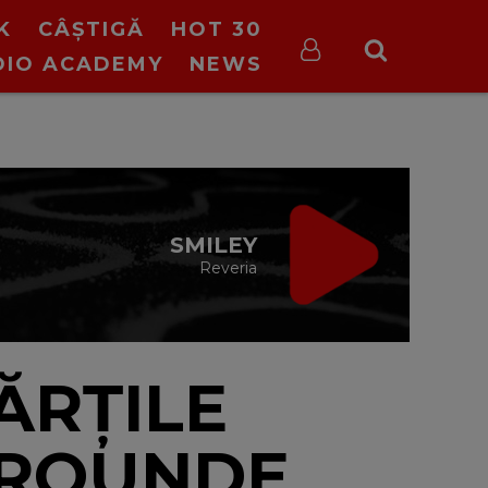
K
CÂȘTIGĂ
HOT 30
DIO ACADEMY
NEWS
IRGIN RADIO FIX
CE TREBUIE
cu Valeriu Șerban
13:00 - 16:00
ĂRȚILE
CROUNDE