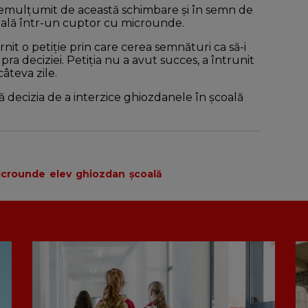
nemulțumit de această schimbare și în semn de
coală într-un cuptor cu microunde.
ornit o petiție prin care cerea semnături ca să-i
a deciziei. Petiția nu a avut succes, a întrunit
âteva zile.
 că decizia de a interzice ghiozdanele în școală
icrounde
elev
ghiozdan
şcoală