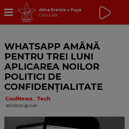
Virgin Radio Music
cu Alina Chinie
19:00 - 21:00
RADIO
WHATSAPP AMÂNĂ
BREAKFAST
PENTRU TREI LUNI
TIC TALK
APLICAREA NOILOR
POLITICI DE
CÂȘTIGĂ
CONFIDENȚIALITATE
HOT 30
CoolNews
,
Tech
18/01/2021 @ 11:49
DANCEFLOOR CHART
RADIO ACADEMY