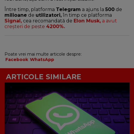
Între timp, platforma
Telegram
a ajuns la
500
de
milioane
de
utilizatori,
în timp ce platforma
Signal,
cea recomandată de
Elon Musk,
a avut
creșteri de peste
4200%.
Poate vrei mai multe articole despre:
Facebook
WhatsApp
ARTICOLE SIMILARE