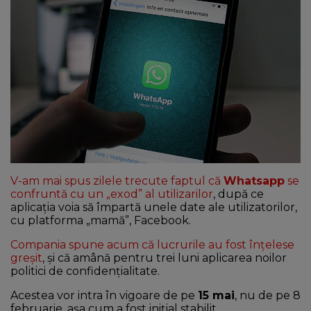
NEWS
CONTUL MEU
V-am mai spus zilele trecute faptul că
Whatsapp
se
confruntă cu un „exod” al utilizarilor
, după ce
aplicația voia să împartă unele date ale utilizatorilor,
cu platforma „mamă”, Facebook.
Compania spune acum că lucrurile au fost înțelese
greșit
, și că amână pentru trei luni aplicarea noilor
politici de confidențialitate.
Acestea vor intra în vigoare de pe
15 mai
, nu de pe 8
februarie, așa cum a fost inițial stabilit.