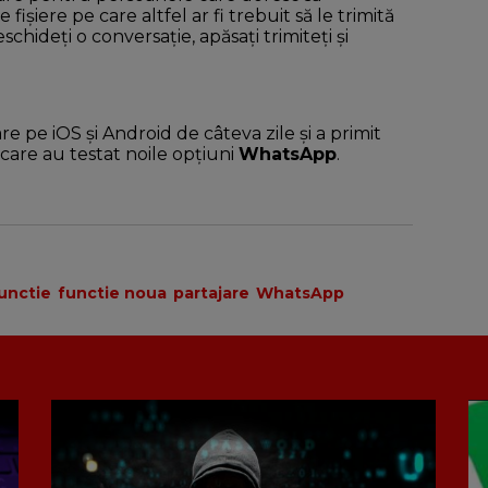
ișiere pe care altfel ar fi trebuit să le trimită
hideți o conversație, apăsați trimiteți și
e pe iOS și Android de câteva zile și a primit
care au testat noile opțiuni
WhatsApp
.
unctie
functie noua
partajare
WhatsApp