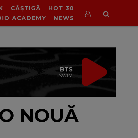
K
CÂȘTIGĂ
HOT 30
DIO ACADEMY
NEWS
ON STOP VIRGIN
cu Virgin Radio Romania
24/24
 O NOUĂ