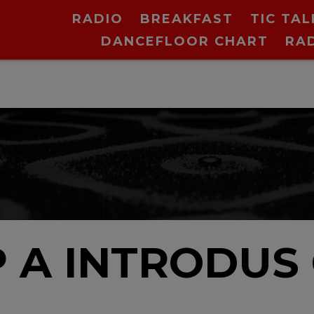
RADIO
BREAKFAST
TIC TAL
DANCEFLOOR CHART
RA
N
 A INTRODUS