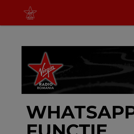
Non Stop Virgin
cu Virgin Radio Romania
24/24
LIVE &
PODCAST
WHATSAPP
FUNCȚIE