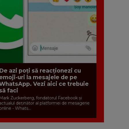
De azi poți să reacționezi cu
emoji-uri la mesajele de pe
WhatsApp. Vezi aici ce trebuie
să faci
Mark Zuckerberg, fondatorul Facebook și
actualul deținător al platformei de mesagerie
online - Whats...