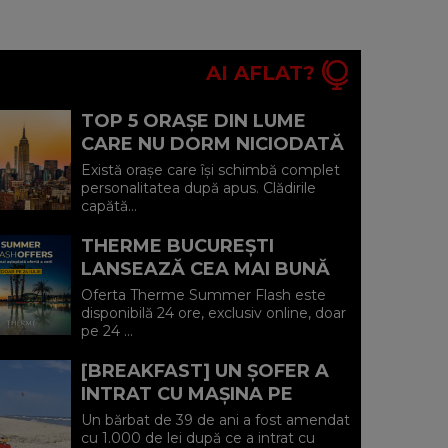
AI AFLAT?
TOP 5 ORAȘE DIN LUME
CARE NU DORM NICIODATĂ
ȘI POVEȘTILE DIN SPATELE
Există orașe care își schimbă complet
CELOR MAI CELEBRE
personalitatea după apus. Clădirile
capătă...
BULEVARDE DE ...
THERME BUCUREȘTI
LANSEAZĂ CEA MAI BUNĂ
OFERTĂ A VERII: MINUS 20%
Oferta Therme Summer Flash este
LA VOUCHERE, DOAR PE 24
disponibilă 24 ore, exclusiv online, doar
pe 24 ...
IULIE (P)...
[BREAKFAST] UN ȘOFER A
INTRAT CU MAȘINA PE
PLAJA DIN VADU ȘI A FOST
Un bărbat de 39 de ani a fost amendat
AMENDAT.
cu 1.000 de lei după ce a intrat cu