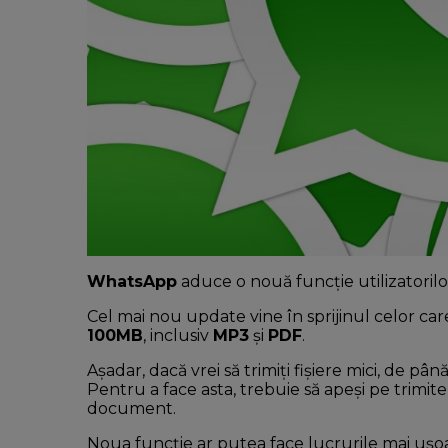
WhatsApp
aduce o nouă funcție utilizatorilo
Cel mai nou update vine în sprijinul celor care 
100MB
, inclusiv
MP3
și
PDF
.
Așadar, dacă vrei să trimiți fișiere mici, de pâ
Pentru a face asta, trebuie să apeși pe trimite, 
document.
Noua funcție ar putea face lucrurile mai ușo