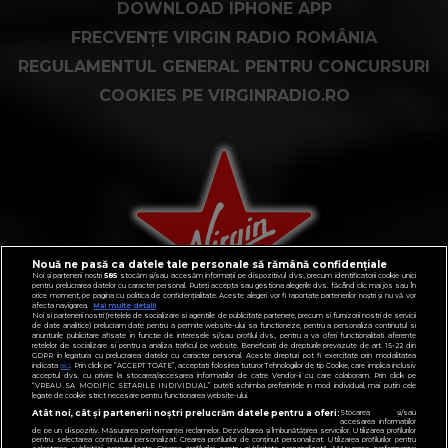
DOWNLOAD IPHONE APP
FRECVENȚE VIRGIN RADIO ROMÂNIA
REGULAMENTUL GENERAL PENTRU CONCURSURI
COOKIES PE VIRGINRADIO.RO
Nouă ne pasă ca datele tale personale să rămână confidențiale
Noi și partenerii noștri
585
stocăm și/sau accesăm informații pe dispozitivul dvs., precum identificatorii cookie unici
pentru prelucrarea datelor cu caracter personal. Puteți accepta sau gestiona alegerile dvs. făcând clic mai jos sau în
orice moment, pe pagina cu politica de confidențialitate. Aceste alegeri vor fi raportate partenerilor noștri și nu vă vor
afecta navigarea.
Mai multe detalii
Noi si partenerii nostri (retelele de socializare si agentiile de publicitate partenere, precum si furnizorii nostri de servicii
de date analitice) prelucram date pentru a permite website-ului sa functioneze, pentru a personaliza continutul si
anunturile publicitare afisate in functie de interesele si/sau profilul dvs., pentru a va oferi functionalitati aferente
retelelor de socializare si pentru a analiza traficul pe website. Beneficiati de drepturile prevazute de art. 15-22 din
GDPR in legatura cu prelucrarea datelor cu caracter personal. Aceste drepturi pot fi exercitate prin modalitatea
indicata
aici
. Prin click pe “ACCEPT TOATE”, acceptati folosirea tuturor Tehnologiilor de tip Cookie, care implica inclusiv
acceptul dvs. cu privire la stocarea/accesarea informatiilor de catre Vendor-ii cu care colaboram. Prin click pe
“VREAU SA MODIFIC SETARILE INDIVIDUAL” puteti schimba preferintele in mod individual, mai putin cele
CONTACT
legate de cookie strict necesare pentru functionarea website-ului.
Atât noi, cât și partenerii noștri prelucrăm datele pentru a oferi:
Stocarea și/sau
POLITICA DE CONFIDENȚIALITATE
accesarea informațiilor
de pe un dispozitiv. Măsurarea performanței reclamelor. Dezvoltarea și îmbunătățirea serviciilor. Utilizarea profilurilor
pentru selectarea conținutului personalizat. Crearea profilurilor de conținut personalizat. Utilizarea profilurilor pentru