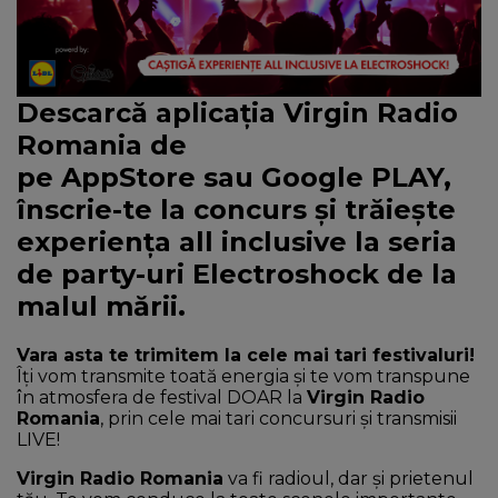
NEWS
CONTUL MEU
Descarcă aplicația Virgin Radio
Romania de
pe
AppStore
sau
Google PLAY
,
înscrie-te la concurs și trăiește
experiența all inclusive la seria
de party-uri Electroshock de la
malul mării
.
Vara asta te trimitem la cele mai tari festivaluri!
Îți vom transmite toată energia și te vom transpune
în atmosfera de festival DOAR la
Virgin Radio
Romania
, prin cele mai tari concursuri și transmisii
LIVE!
Virgin Radio Romania
va fi radioul, dar și prietenul