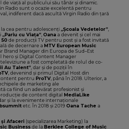
l de viață al publicului său tânăr și dinamic.
in Radio sunt o ocazie excelentă pentru
ival, indiferent dacă ascultă Virgin Radio din țară
, la cea pentru adolescenţi
„Şcoala Vedetelor”
,
i
„Pariu cu Viaţa”
,
Oana
a devenit şi cel mai
e
50
de producţii TV pentru post şi a fost invitată
 gală de decernare a
MTV European Music
ânăr Brand Manager din Europa de Sud–Est
cal hero şi Digital Content Manager
 televiziune a fost completată de rolul de co-
i Au Talent”
, dar şi de poziţii în
oTV
, devenind şi primul Digital Host din
l content pentru
ProTV
, până în 2018. Ulterior, a
echipele de marketing ale
ă ca fiind un adevărat profesionist şi
 producţie de content digital
MediaLike
dar şi la evenimente internaţionale
bsummit
etc. În 2018 și 2019
Oana Tache
a
 și Afaceri
(specializarea Marketing) la
sic Business
de la
Berklee College of Music