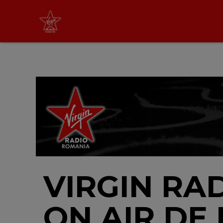
Virgin Radio Music
00:00 - 08:00
LIVE &
PODCAST
VIRGIN RA
ON AIR DE 