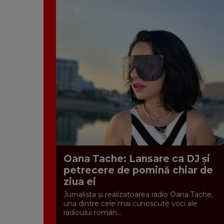
Oana Tache: Lansare ca DJ și
petrecere de pomină chiar de
ziua ei
Jurnalista și realizatoarea radio Oana Tache,
una dintre cele mai cunoscute voci ale
radioului român...