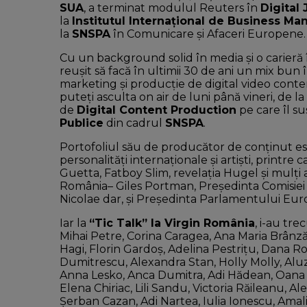
SUA
, a terminat modulul Reuters în
Digital
la
Institutul Internațional de Business M
la
SNSPA
în Comunicare și Afaceri Europene.
Cu un background solid în media şi o carieră 
reuşit să facă în ultimii 30 de ani un mix bun în
marketing şi producţie de digital video conten
puteți asculta on air de luni până vineri, de la
de
Digital Content Production
pe care îl su
Publice
din cadrul
SNSPA
.
Portofoliul său de producător de conţinut e
personalităţi internaţionale şi artişti, printr
Guetta, Fatboy Slim, revelația Hugel și mulți al
România– Giles Portman, Președinta Comisiei
Nicolae dar, și Președinta Parlamentului Eu
Iar la
“Tic Talk” la Virgin Rom
ânia
, i-au tr
Mihai Petre, Corina Caragea, Ana Maria Brânză,
Hagi, Florin Gardoș, Adelina Pestrițu, Dana 
Dumitrescu, Alexandra Stan, Holly Molly, Al
Anna Lesko, Anca Dumitra, Adi Hădean, Oana Cu
Elena Chiriac, Lili Sandu, Victoria Răileanu, Al
Șerban Cazan, Adi Nartea, Iulia Ionescu, Ama