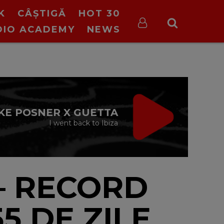
K
CÂȘTIGĂ
HOT 30
DIO ACADEMY
NEWS
VIRGIN RADIO
MUSIC
00:00 - 08:00
– RECORD
5 DE ZILE