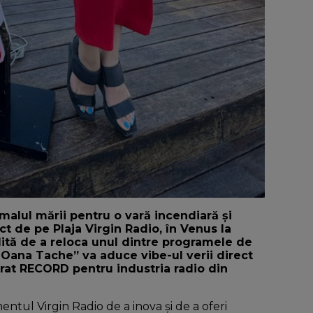
malul mării pentru o vară incendiară și
ct de pe Plaja Virgin Radio, în Venus la
dită de a reloca unul dintre programele de
 Oana Tache” va aduce vibe-ul verii direct
rat RECORD pentru industria radio din
ntul Virgin Radio de a inova și de a oferi