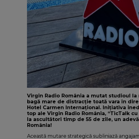
Virgin Radio România a mutat studioul la 
bagă mare de distracție toată vara în dire
Hotel Carmen Internațional. Inițiativa ine
top ale Virgin Radio România, “TicTalk cu
la ascultători timp de 55 de zile, un adev
ă
România!
Această mutare strategică subliniază angajame