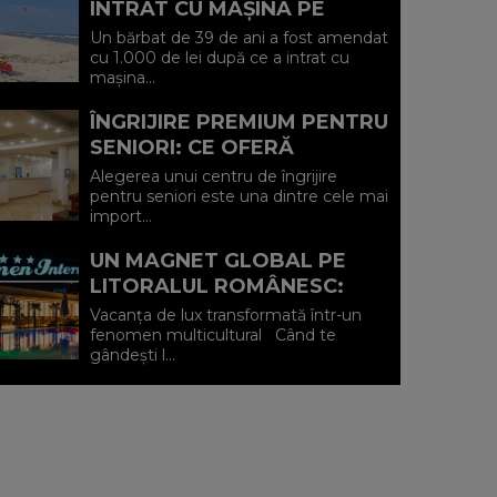
INTRAT CU MAȘINA PE
PLAJA DIN VADU ȘI A FOST
Un bărbat de 39 de ani a fost amendat
AMENDAT.
cu 1.000 de lei după ce a intrat cu
mașina...
ÎNGRIJIRE PREMIUM PENTRU
SENIORI: CE OFERĂ
CENTRUL AFFINITY LIFE
Alegerea unui centru de îngrijire
CARE (P)
pentru seniori este una dintre cele mai
import...
UN MAGNET GLOBAL PE
LITORALUL ROMÂNESC:
HOTEL CARMEN
Vacanța de lux transformată într-un
INTERNATIONAL 5★ DIN
fenomen multicultural Când te
gândești l...
VENUS (P)