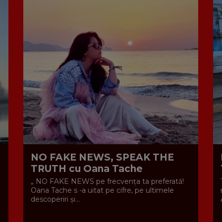
NO FAKE NEWS, SPEAK THE
TRUTH cu Oana Tache
„ NO FAKE NEWS pe frecvența ta preferată!
Oana Tache s -a uitat pe cifre, pe ultimele
descoperiri și...