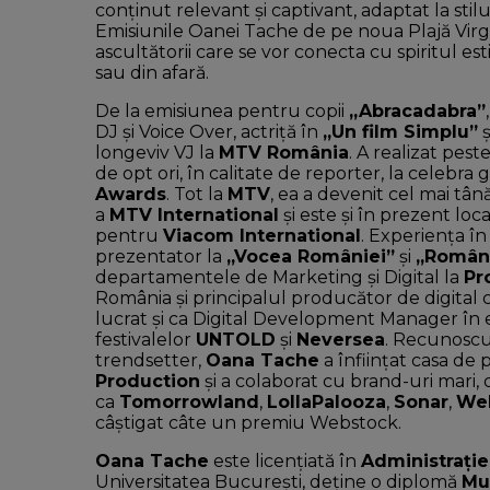
conținut relevant și captivant, adaptat la stilu
Emisiunile Oanei Tache de pe noua Plajă Virg
ascultătorii care se vor conecta cu spiritul est
sau din afară.
De la emisiunea pentru copii
„Abracadabra”
DJ şi Voice Over, actriţă în
„Un film Simplu”
ş
longeviv VJ la
MTV România
. A realizat pest
de opt ori, în calitate de reporter, la celebra
Awards
. Tot la
MTV
, ea a devenit cel mai t
a
MTV International
şi este şi în prezent lo
pentru
Viacom International
. Experienţa în
prezentator la
„Vocea României”
şi
„Români
departamentele de Marketing şi Digital la
Pr
România şi principalul producător de digita
lucrat şi ca Digital Development Manager în 
festivalelor
UNTOLD
şi
Neversea
. Recunoscut
trendsetter,
Oana Tache
a înfiinţat casa de
Production
şi a colaborat cu brand-uri mari, 
ca
Tomorrowland
,
LollaPalooza
,
Sonar
,
We
câştigat câte un premiu Webstock.
Oana Tache
este licențiată în
Administrație
Universitatea București, deține o diplomă
Mu