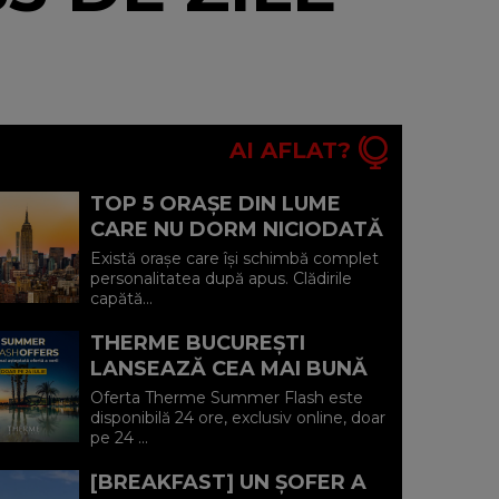
AI AFLAT?
TOP 5 ORAȘE DIN LUME
CARE NU DORM NICIODATĂ
ȘI POVEȘTILE DIN SPATELE
Există orașe care își schimbă complet
CELOR MAI CELEBRE
personalitatea după apus. Clădirile
capătă...
BULEVARDE DE ...
THERME BUCUREȘTI
LANSEAZĂ CEA MAI BUNĂ
OFERTĂ A VERII: MINUS 20%
Oferta Therme Summer Flash este
LA VOUCHERE, DOAR PE 24
disponibilă 24 ore, exclusiv online, doar
pe 24 ...
IULIE (P)...
[BREAKFAST] UN ȘOFER A