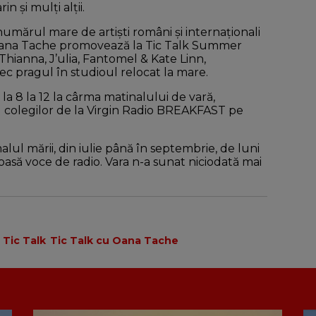
 și mulți alții.
mărul mare de artiști români și internaționali
, Oana Tache promovează la Tic Talk Summer
 Thianna, J’ulia, Fantomel & Kate Linn,
rec pragul în studioul relocat la mare.
la 8 la 12 la cârma matinalului de vară,
ul colegilor de la Virgin Radio BREAKFAST pe
l mării, din iulie până în septembrie, de luni
moasă voce de radio. Vara n-a sunat niciodată mai
Tic Talk
Tic Talk cu Oana Tache