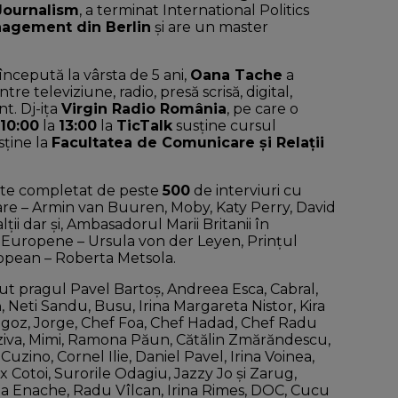
 Journalism
, a terminat International Politics
anagement din Berlin
și are un master
începută la vârsta de 5 ani,
Oana Tache
a
tre televiziune, radio, presă scrisă, digital,
t. Dj-ița
Virgin Radio România
, pe care o
10:00
la
13:00
la
TicTalk
susține cursul
sține la
Facultatea de Comunicare și Relații
ste completat de peste
500
de interviuri cu
e care – Armin van Buuren, Moby, Katy Perry, David
ții dar și, Ambasadorul Marii Britanii în
 Europene – Ursula von der Leyen, Prințul
ropean – Roberta Metsola.
ecut pragul Pavel Bartoș, Andreea Esca, Cabral,
 Neti Sandu, Busu, Irina Margareta Nistor, Kira
Rogoz, Jorge, Chef Foa, Chef Hadad, Chef Radu
uziva, Mimi, Ramona Păun, Cătălin Zmărăndescu,
zino, Cornel Ilie, Daniel Pavel, Irina Voinea,
ex Cotoi, Surorile Odagiu, Jazzy Jo și Zarug,
lia Enache, Radu Vîlcan, Irina Rimes, DOC, Cucu