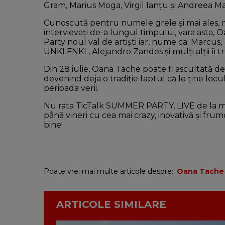
Gram, Marius Moga, Virgil Ianțu și Andreea Marin
Cunoscută pentru numele grele și mai ales, nu
intervievați de-a lungul timpului, vara asta
Party noul val de artiști iar, nume ca: Marcus,
UNKLFNKL, Alejandro Zandes și mulți alții îi t
Din 28 iulie, Oana Tache poate fi ascultată de 
devenind deja o tradiție faptul că le ține loc
perioada verii.
Nu rata TicTalk SUMMER PARTY, LIVE de la malu
până vineri cu cea mai crazy, inovativă și fru
bine!
Poate vrei mai multe articole despre:
Oana Tache
ARTICOLE SIMILARE