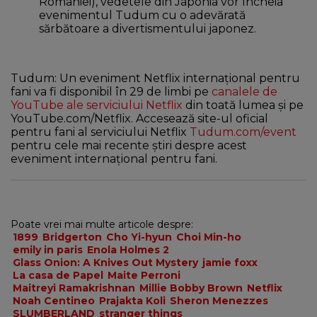
României), vedetele din Japonia vor încheia
evenimentul Tudum cu o adevărată
sărbătoare a divertismentului japonez.
Tudum: Un eveniment Netflix internațional pentru
fani va fi disponibil în 29 de limbi pe
canalele de
YouTube ale serviciului Netflix
din toată lumea și pe
YouTube.com/Netflix. Accesează site-ul oficial
pentru fani al serviciului Netflix
Tudum.com/event
pentru cele mai recente știri despre acest
eveniment internațional pentru fani.
Poate vrei mai multe articole despre:
1899
Bridgerton
Cho Yi-hyun
Choi Min-ho
emily in paris
Enola Holmes 2
Glass Onion: A Knives Out Mystery
jamie foxx
La casa de Papel
Maite Perroni
Maitreyi Ramakrishnan
Millie Bobby Brown
Netflix
Noah Centineo
Prajakta Koli
Sheron Menezzes
SLUMBERLAND
stranger things