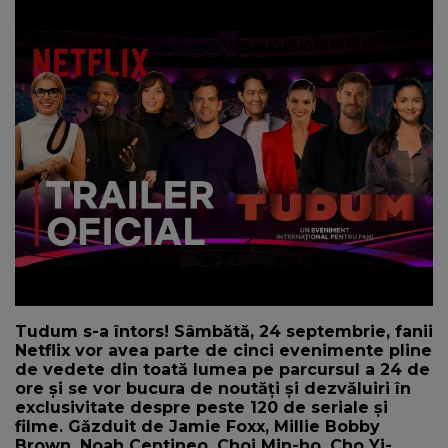
NEWS
CONTUL MEU
Tudum s-a întors! Sâmbătă, 24 septembrie, fanii
Netflix vor avea parte de cinci evenimente pline
de vedete din toată lumea pe parcursul a 24 de
ore și se vor bucura de noutăți și dezvăluiri în
exclusivitate despre peste 120 de seriale și
filme. Găzduit de Jamie Foxx, Millie Bobby
Brown, Noah Centineo, Choi Min-ho, Cho Yi-