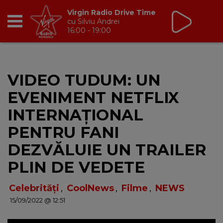
Virgin Radio Drive Time
cu Silviu Andrei
16:00 - 19:00
RADIO
VIDEO TUDUM: UN
BREAKFAST
EVENIMENT NETFLIX
TIC TALK
INTERNAȚIONAL
PENTRU FANI
CÂȘTIGĂ
DEZVĂLUIE UN TRAILER
HOT 30
PLIN DE VEDETE
DANCEFLOOR CHART
Celebrități
,
CoolNews
,
Filme
,
NEWS
15/09/2022 @ 12:51
RADIO ACADEMY