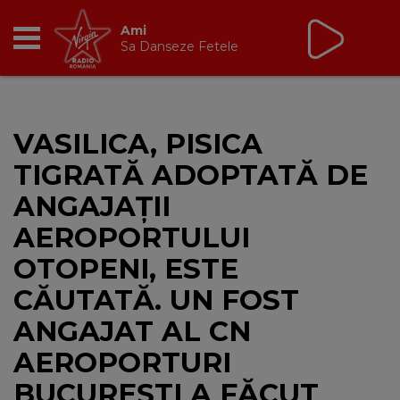
Tic Talk
cu Oana Tache
10:00 - 13:00
RADIO
VASILICA, PISICA
BREAKFAST
TIGRATĂ ADOPTATĂ DE
TIC TALK
ANGAJAȚII
AEROPORTULUI
CÂȘTIGĂ
OTOPENI, ESTE
HOT 30
CĂUTATĂ. UN FOST
ANGAJAT AL CN
DANCEFLOOR CHART
AEROPORTURI
RADIO ACADEMY
BUCUREȘTI A FĂCUT