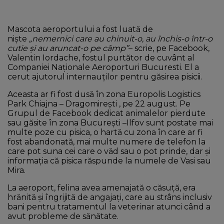
Mascota aeroportului a fost luată de
niște
„nemernici care au chinuit-o, au închis-o într-o
cutie și au aruncat-o pe câmp”
– scrie, pe Facebook,
Valentin Iordache, fostul purtător de cuvânt al
Companiei Naționale Aeroporturi Bucuresti. El a
cerut ajutorul internauților pentru găsirea pisicii.
Aceasta ar fi fost dusă în zona Europolis Logistics
Park Chiajna – Dragomirești , pe 22 august. Pe
Grupul de Facebook dedicat animalelor pierdute
sau găsite în zona București –Ilfov sunt postate mai
multe poze cu pisica, o hartă cu zona în care ar fi
fost abandonată, mai multe numere de telefon la
care pot suna cei care o văd sau o pot prinde, dar și
informația că pisica răspunde la numele de Vasi sau
Mira.
La aeroport, felina avea amenajată o căsuță, era
hrănită și îngrijită de angajați, care au strâns inclusiv
bani pentru tratamentul la veterinar atunci când a
avut probleme de sănătate.