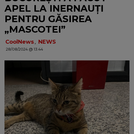
APEL LA INERNAUȚI
NEWS
PENTRU GĂSIREA
CONTUL MEU
„MASCOTEI”
CoolNews
,
NEWS
28/08/2024 @ 13:44