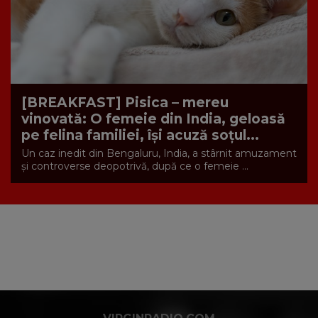
[BREAKFAST] Pisica – mereu
vinovată: O femeie din India, geloasă
pe felina familiei, își acuză soțul...
Un caz inedit din Bengaluru, India, a stârnit amuzament
și controverse deopotrivă, după ce o femeie ...