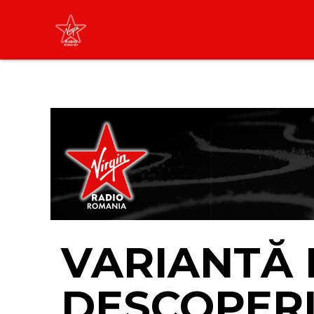
Tyla x Zara Larsson
SHE DID IT AGAIN
(Radio Edit)
LIVE &
PODCAST
VARIANTĂ 
DESCOPERI