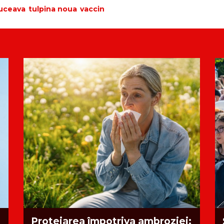
uceava
tulpina noua
vaccin
Protejarea împotriva ambroziei: