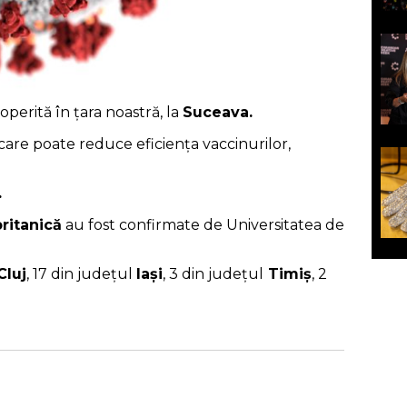
operită în țara noastră, la
Suceava.
 care poate reduce eficiența vaccinurilor,
.
ritanică
au fost confirmate de Universitatea de
Cluj
, 17 din judeţul
Iaşi
, 3 din judeţul
Timiş
, 2