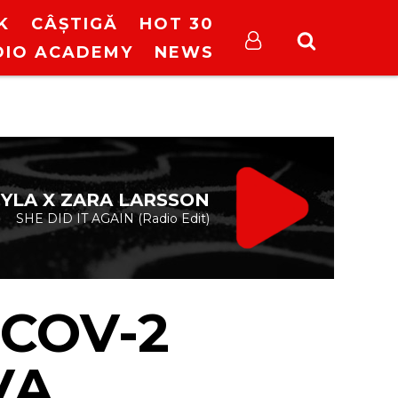
K
CÂȘTIGĂ
HOT 30
DIO ACADEMY
NEWS
TYLA X ZARA LARSSON
SHE DID IT AGAIN (Radio Edit)
COV-2
VA