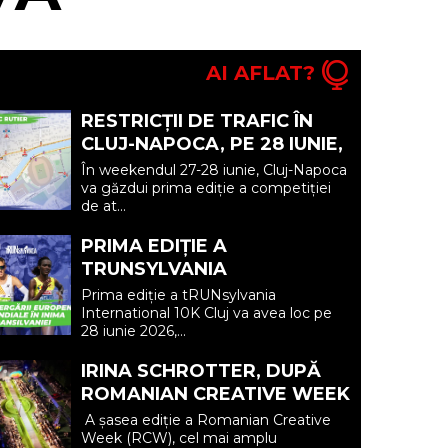
AI AFLAT?
RESTRICȚII DE TRAFIC ÎN
CLUJ-NAPOCA, PE 28 IUNIE,
PE DURATA COMPETIȚIEI DE
În weekendul 27-28 iunie, Cluj-Napoca
ATLETISM CLUJ RUNNING
va găzdui prima ediție a competiției
de at...
FES...
PRIMA EDIȚIE A
TRUNSYLVANIA
INTERNATIONAL 10K CLUJ
Prima ediție a tRUNsylvania
ADUCE ELITA ALERGĂRII
International 10K Cluj va avea loc pe
28 iunie 2026,...
EUROPENE ȘI MONDIALE ÎN
INI...
IRINA SCHROTTER, DUPĂ
ROMANIAN CREATIVE WEEK
2026: „IAȘUL NE-A
A șasea ediție a Romanian Creative
REAMINTIT ȘI LA ACEASTĂ
Week (RCW), cel mai amplu