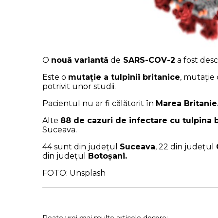
O
nouă variantă
de
SARS-COV-2
a fost desc
Este o
mutație a tulpinii britanice
, mutație
potrivit unor studii.
Pacientul nu ar fi călătorit în
Marea Britanie
Alte
88 de cazuri de infectare cu tulpina b
Suceava.
44 sunt din judeţul
Suceava
, 22 din judeţul
din judeţul
Botoşani.
FOTO: Unsplash