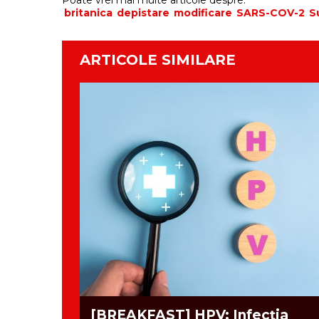
Poate vrei mai multe articole despre:
britanica
depistare
modificare
SARS-COV-2
S
ARTICOLE SIMILARE
[BREAKFAST] HPV: Infecția