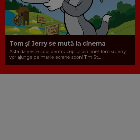
Tom şi Jerry se mută la cinema
Asta da veste cool pentru copilul din tine! Tom şi Jerry
vor ajunge pe marile ecrane soon! Tim St...