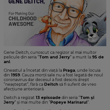
NEWS
CONTUL MEU
Gene Deitch, cunoscut ca regizor al mai multor
pelicule din seria ”
Tom and Jerry
” a murit la
95 de
ani
.
Cineastul a încetat din viaţă la
Praga
, unde locuia
din
1959
. Cauza morţii sale nu a fost legată de noul
coronavirus dar decesul a fost descris drept
”neaşteptat”, fără ca
Deitch
să fi suferit de vreo
afecţiune anterioară.
Deitch a regizat
13 episoade
din seria ”
Tom şi
Jerry
” şi mai multe din ”
Popeye Marinarul
”.