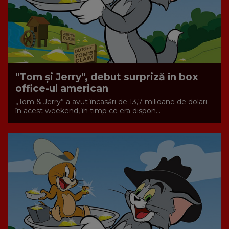
"Tom și Jerry", debut surpriză în box
office-ul american
„Tom & Jerry” a avut încasări de 13,7 milioane de dolari
în acest weekend, în timp ce era dispon...