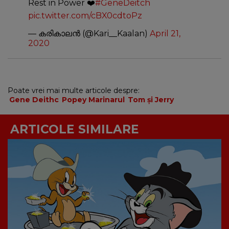
Rest in Power ❤️
#GeneDeitch
pic.twitter.com/cBX0cdtoPz
— കരികാലൻ (@Kari__Kaalan)
April 21,
2020
Poate vrei mai multe articole despre:
Gene Deithc
Popey Marinarul
Tom şi Jerry
ARTICOLE SIMILARE