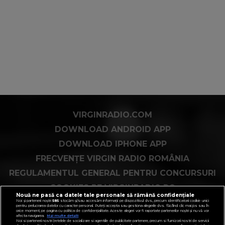
VIRGINRADIO.COM
DOWNLOAD ANDROID APP
DOWNLOAD IPHONE APP
FRECVENȚE VIRGIN RADIO ROMÂNIA
REGULAMENTUL GENERAL PENTRU CONCURSURI
COOKIES PE VIRGINRADIO.RO
Nouă ne pasă ca datele tale personale să rămână confidențiale
Noi și partenerii noștri
585
stocăm și/sau accesăm informații pe dispozitivul dvs., precum identificatorii cookie unici
pentru prelucrarea datelor cu caracter personal. Puteți accepta sau gestiona alegerile dvs. făcând clic mai jos sau în
orice moment, pe pagina cu politica de confidențialitate. Aceste alegeri vor fi raportate partenerilor noștri și nu vă vor
afecta navigarea.
Mai multe detalii
Noi si partenerii nostri (retelele de socializare si agentiile de publicitate partenere, precum si furnizorii nostri de servicii