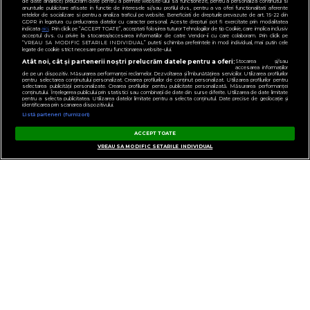
de date analitice) prelucram date pentru a permite website-ului sa functioneze, pentru a personaliza continutul si
anunturile publicitare afisate in functie de interesele si/sau profilul dvs., pentru a va oferi functionalitati aferente
retelelor de socializare si pentru a analiza traficul pe website. Beneficiati de drepturile prevazute de art. 15-22 din
GDPR in legatura cu prelucrarea datelor cu caracter personal. Aceste drepturi pot fi exercitate prin modalitatea
indicata
aici
. Prin click pe “ACCEPT TOATE”, acceptati folosirea tuturor Tehnologiilor de tip Cookie, care implica inclusiv
acceptul dvs. cu privire la stocarea/accesarea informatiilor de catre Vendor-ii cu care colaboram. Prin click pe
“VREAU SA MODIFIC SETARILE INDIVIDUAL” puteti schimba preferintele in mod individual, mai putin cele
legate de cookie strict necesare pentru functionarea website-ului.
Atât noi, cât și partenerii noștri prelucrăm datele pentru a oferi:
Stocarea și/sau
accesarea informațiilor
de pe un dispozitiv. Măsurarea performanței reclamelor. Dezvoltarea și îmbunătățirea serviciilor. Utilizarea profilurilor
pentru selectarea conținutului personalizat. Crearea profilurilor de conținut personalizat. Utilizarea profilurilor pentru
selectarea publicității personalizate. Crearea profilurilor pentru publicitate personalizată. Măsurarea performanței
conținutului. Înțelegerea publicului prin statistici sau combinații de date din surse diferite. Utilizarea de date limitate
pentru a selecta publicitatea. Utilizarea datelor limitate pentru a selecta conținutul. Date precise de geolocație și
identificarea prin scanarea dispozitivului.
Listă parteneri (furnizori)
ACCEPT TOATE
VREAU SA MODIFIC SETARILE INDIVIDUAL
GESTIONAȚI PREFERINȚELE
CONTACT
POLITICA DE CONFIDENȚIALITATE
NOTĂ DE INFORMARE
TERMENI ȘI CONDIȚII
COD DEONTOLOGIC
PUBLICITATE PRIN RRM
FAQ
VIRGIN, VIRGIN RADIO, SEMNATURA VIRGIN DIN LOGO ȘI LOGO VIRGIN RADIO
SUNT MĂRCI ÎNREGISTRATE ALE VIRGIN ENTERPRISES LIMITED ȘI SUNT