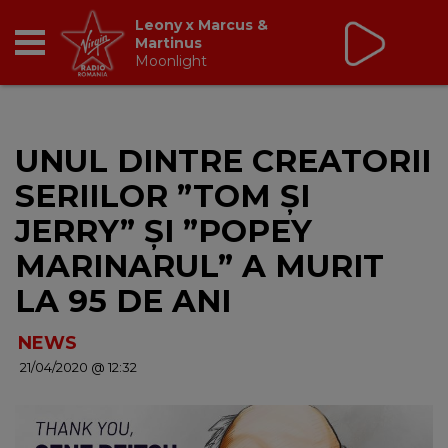
Leony x Marcus &
Martinus
Moonlight
RADIO
UNUL DINTRE CREATORII
BREAKFAST
SERIILOR ”TOM ŞI
TIC TALK
JERRY” ŞI ”POPEY
MARINARUL” A MURIT
CÂȘTIGĂ
LA 95 DE ANI
HOT 30
NEWS
21/04/2020 @ 12:32
DANCEFLOOR CHART
RADIO ACADEMY