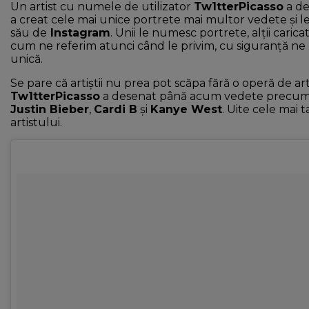
Un artist cu numele de utilizator
Tw1tterPicasso
a de
a creat cele mai unice portrete mai multor vedete și l
său de
Instagram
. Unii le numesc portrete, alții carica
cum ne referim atunci când le privim, cu siguranță ne 
unică.
Se pare că artiștii nu prea pot scăpa fără o operă de art
Tw1tterPicasso
a desenat până acum vedete precu
Justin Bieber
,
Cardi B
și
Kanye West
. Uite cele mai t
artistului.