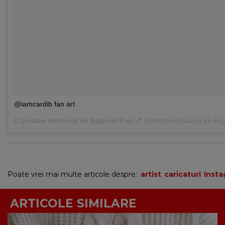
@iamcardib fan art
O postare distribuită de
Ballpoint Papi 🖊
(@tw1tterpicasso) pe
Aug
Poate vrei mai multe articole despre:
artist
caricaturi
Inst
ARTICOLE SIMILARE