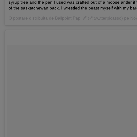
syrup tree and the pen I used was crafted out of a moose antler i
of the saskatchewan pack. I wrestled the beast myself with my ba
O postare distribuită de
Ballpoint Papi 🖊
(@tw1tterpicasso) pe
Nov