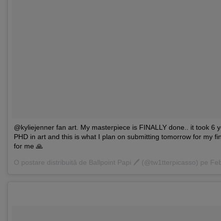
@kyliejenner fan art. My masterpiece is FINALLY done.. it took 6 
PHD in art and this is what I plan on submitting tomorrow for my f
for me 🙏
O postare distribuită de
Ballpoint Papi 🖊
(@tw1tterpicasso) pe
Feb