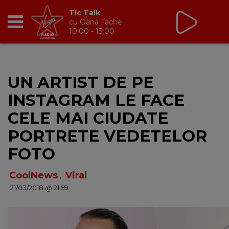
Tic Talk
cu Oana Tache
10:00 - 13:00
RADIO
UN ARTIST DE PE
BREAKFAST
INSTAGRAM LE FACE
TIC TALK
CELE MAI CIUDATE
PORTRETE VEDETELOR
CÂȘTIGĂ
FOTO
HOT 30
CoolNews
,
Viral
21/03/2018 @ 21:59
DANCEFLOOR CHART
RADIO ACADEMY