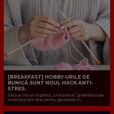
[BREAKFAST] HOBBY-URILE DE
BUNICĂ SUNT NOUL HACK ANTI-
STRES.
Dacă ai crezut că gătitul „ca la bunica”, grădinăritul sau
croșetatul sunt doar pentru generațiile m...