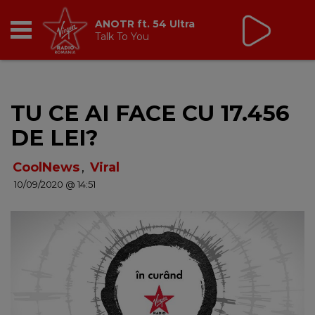
Virgin Radio Breakfast
cu Oana Paraschiv și
Andreas Petrescu
06:30 - 10:00
RADIO
TU CE AI FACE CU 17.456
BREAKFAST
DE LEI?
TIC TALK
CoolNews
,
Viral
10/09/2020 @ 14:51
CÂȘTIGĂ
HOT 30
DANCEFLOOR CHART
RADIO ACADEMY