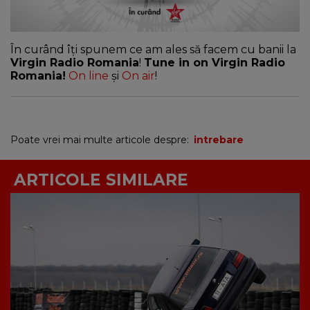
În curând îți spunem ce am ales să facem cu banii la
Virgin Radio Romania
!
Tune in on Virgin Radio
Romania!
On line
și
On air
!
Poate vrei mai multe articole despre:
intrebare
ARTICOLE SIMILARE