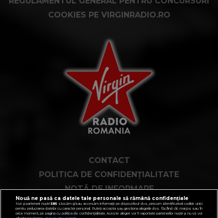
REGULAMENTUL GENERAL PENTRU CONCURSURI
COOKIES PE VIRGINRADIO.RO
CONTACT
POLITICA DE CONFIDENȚIALITATE
NOTĂ DE INFORMARE
Nouă ne pasă ca datele tale personale să rămână confidențiale
TERMENI ȘI CONDIȚII
Noi și partenerii noștri
585
stocăm și/sau accesăm informații pe dispozitivul dvs., precum identificatorii cookie unici
pentru prelucrarea datelor cu caracter personal. Puteți accepta sau gestiona alegerile dvs. făcând clic mai jos sau în
orice moment, pe pagina cu politica de confidențialitate. Aceste alegeri vor fi raportate partenerilor noștri și nu vă vor
COD DEONTOLOGIC