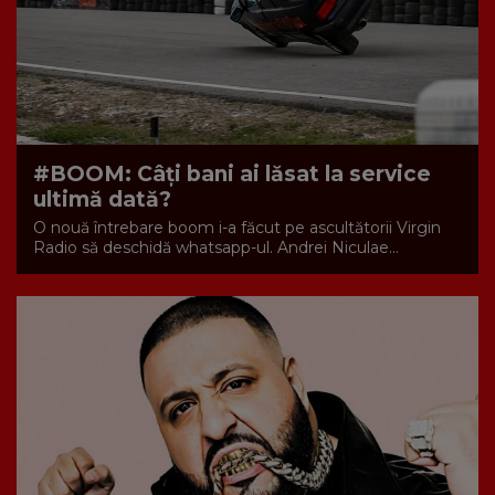
#BOOM: Câţi bani ai lăsat la service
ultimă dată?
O nouă întrebare boom i-a făcut pe ascultătorii Virgin
Radio să deschidă whatsapp-ul. Andrei Niculae...