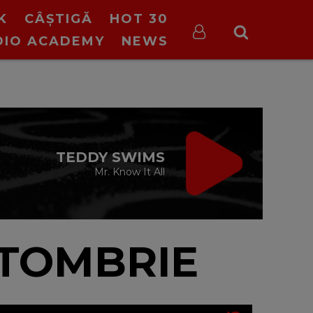
K
CÂȘTIGĂ
HOT 30
DIO ACADEMY
NEWS
TIC TALK
cu Oana Tache
10:00 - 13:00
CTOMBRIE