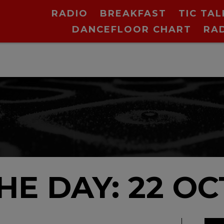
RADIO
BREAKFAST
TIC TAL
DANCEFLOOR CHART
RA
THE DAY: 22 O