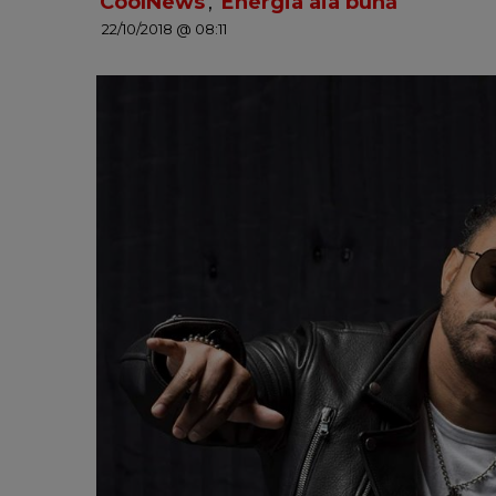
CoolNews
,
Energia aia bună
22/10/2018 @ 08:11