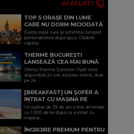
AI AFLAT?
TOP 5 ORAȘE DIN LUME
CARE NU DORM NICIODATĂ
ȘI POVEȘTILE DIN SPATELE
Există orașe care își schimbă complet
CELOR MAI CELEBRE
personalitatea după apus. Clădirile
capătă...
BULEVARDE DE ...
THERME BUCUREȘTI
LANSEAZĂ CEA MAI BUNĂ
OFERTĂ A VERII: MINUS 20%
Oferta Therme Summer Flash este
LA VOUCHERE, DOAR PE 24
disponibilă 24 ore, exclusiv online, doar
pe 24 ...
IULIE (P)...
[BREAKFAST] UN ȘOFER A
INTRAT CU MAȘINA PE
PLAJA DIN VADU ȘI A FOST
Un bărbat de 39 de ani a fost amendat
AMENDAT.
cu 1.000 de lei după ce a intrat cu
mașina...
ÎNGRIJIRE PREMIUM PENTRU