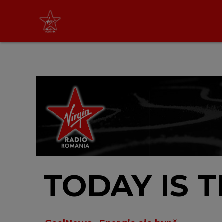
Tic Talk
cu Oana Tache
10:00 - 13:00
LIVE &
PODCAST
TODAY IS 