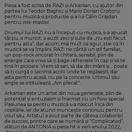
Piesa a fost scrisă de RAZI și Arkanian, cu ajutor din
partea lui Teodor Baghiu și Mario Dorian Croitoru
pentru muzică și producție și a lui Călin Grăjdan
pentru mix-master.
Drumul lui RAZI nu a început cu muzica, s-a apucat
târziu, a muncit, a auzit zeci și sute de „nu ești făcut
pentru asta”, dar acum, mai mult ca sigur, știe că în
muzică se va împlini. RAZI ne cântă un stil familiar,
un pop-rock ancorat în chitară, sensibil, plin de
energie care vrea să-ți bage refrenele în cap și să te
țină în picioare. Vrem să sari, să dai din mâini și… poate
să-ți curgă o lacrimă acolo unde te regăsești, dar
asta pentru acasă, nu pe la concerte. Ultimul său
single se intitulează ,,Am plecat”.
Arkanian este un artist din noua generație, plin de
potențial și entuziasm și înarmat cu un flow special.
Pasiunea sa pentru muzică s-a născut încă din
copilărie, iar de atunci muncește continuu pentru
visul său. Artistul a avut parte de câteva colaborări
de succes, printre care se numără și “Complicated”,
alături de ANTONIA și piesa hit a verii anului 2022,