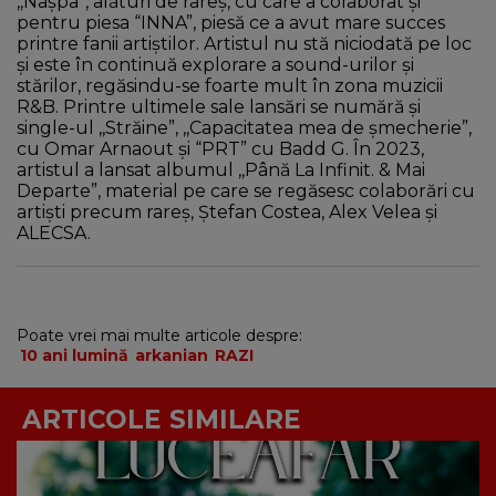
,,Nașpa”, alături de rareș, cu care a colaborat și
pentru piesa “INNA”, piesă ce a avut mare succes
printre fanii artiștilor. Artistul nu stă niciodată pe loc
și este în continuă explorare a sound-urilor și
stărilor, regăsindu-se foarte mult în zona muzicii
R&B. Printre ultimele sale lansări se numără și
single-ul ,,Străine”, ,,Capacitatea mea de șmecherie”,
cu Omar Arnaout și “PRT” cu Badd G. În 2023,
artistul a lansat albumul ,,Până La Infinit. & Mai
Departe”, material pe care se regăsesc colaborări cu
artiști precum rareș, Ștefan Costea, Alex Velea și
ALECSA.
Poate vrei mai multe articole despre:
10 ani lumină
arkanian
RAZI
ARTICOLE SIMILARE