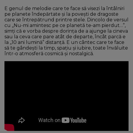
E genul de melodie care te face să visezi la întâlniri
pe planete îndepărtate și la povești de dragoste
care se întrepătrund printre stele. Dincolo de versul
cu ,,Nu-mi amintesc pe ce planetă te-am pierdut…”,
simți că e vorba despre dorința de a ajunge la cineva
sau la ceva care pare atât de departe, încât parcă e
la ,,10 ani lumină” distanță. E un cântec care te face
să te gândești la timp, spațiu și iubire, toate învăluite
într-o atmosferă cosmică și nostalgică.