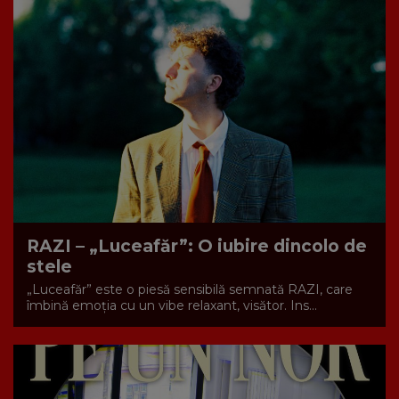
RAZI – „Luceafăr”: O iubire dincolo de
stele
„Luceafăr” este o piesă sensibilă semnată RAZI, care
îmbină emoția cu un vibe relaxant, visător. Ins...