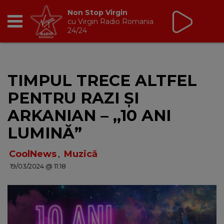
Non Stop Virgin
cu Virgin Radio Romania
24/24
RADIO
TIMPUL TRECE ALTFEL
BREAKFAST
PENTRU RAZI ȘI
TIC TALK
ARKANIAN – ,,10 ANI
LUMINĂ”
CÂȘTIGĂ
CoolNews
,
Muzică
HOT 30
19/03/2024 @ 11:18
DANCEFLOOR CHART
RADIO ACADEMY