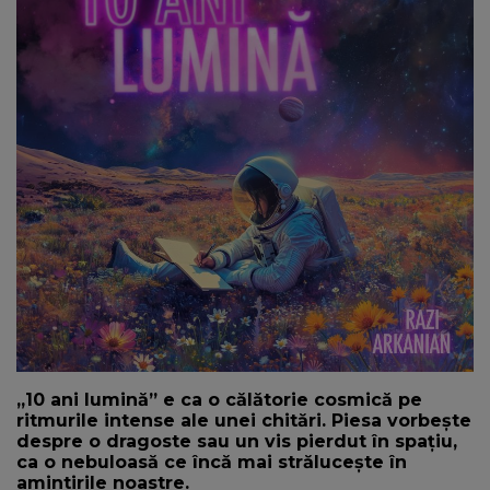
NEWS
CONTUL MEU
,,10 ani lumină” e ca o călătorie cosmică pe
ritmurile intense ale unei chitări. Piesa vorbește
despre o dragoste sau un vis pierdut în spațiu,
ca o nebuloasă ce încă mai strălucește în
amintirile noastre.