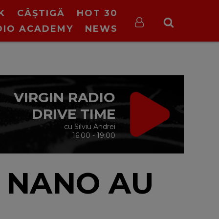
K
CÂȘTIGĂ
HOT 30
DIO ACADEMY
NEWS
VIRGIN RADIO
DRIVE TIME
cu Silviu Andrei
16:00 - 19:00
Y NANO AU