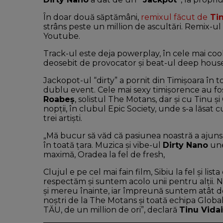
În doar două săptămâni,
remixul făcut de
Tin
strâns peste un million de ascultări. Remix-ul
Youtube.
Track-ul este deja powerplay, în cele mai cool
deosebit de provocator şi beat-ul deep house
Jackopot-ul “dirty” a pornit din Timişoara în t
dublu event. Cele mai sexy timişorence au fo
Roabeş
, solistul The Motans, dar şi cu Tinu 
nopţii, în clubul Epic Society, unde s-a lăsa
trei artişti.
„Mă bucur să văd că pasiunea noastră a ajuns l
în toată ţara. Muzica şi vibe-ul
Dirty Nano
une
maximă, Oradea la fel de fresh,
Clujul e pe cel mai fain film, Sibiu la fel şi li
respectăm şi suntem acolo unii pentru alţii. N
şi mereu înainte, iar împreună suntem atât de 
noştri de la The Motans şi toată echipa Global
TĂU, de un million de ori”, declară
Tinu Vida