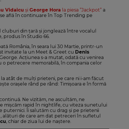
u Vidaicu
şi
George Hora
la piesa ”Jackpot”
a
 se află în continuare în Top Trending pe
 cluburi din ţară şi jonglează între vocalul
, produs în Studio 66.
oată România, în seara lui 30 Martie, printr-un
st invitate la un Meet & Greet cu
Denis
şi George. Acţiunea s-a mutat, odată cu venirea
t cu o petrecere memorabilă, în compania celor
a atât de mulţi prieteni, pe care ni i-am făcut
şte oraşele rând pe rând: Timişoara e în formă
sta continuă. Ne vizităm, ne ascultăm, ne
e mişcăm rapid în nightlife, cu viteza sunetului
puternici. Îi salutăm cu drag şi pe prietenii
, alături de care am dat petreceri în sufletul
icu
, chiar de ziua lui de naştere.