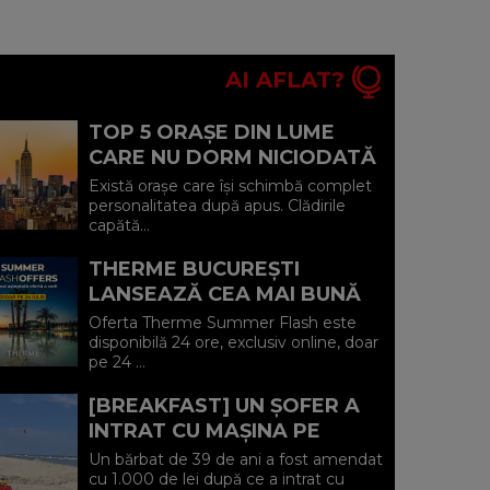
AI AFLAT?
TOP 5 ORAȘE DIN LUME
CARE NU DORM NICIODATĂ
ȘI POVEȘTILE DIN SPATELE
Există orașe care își schimbă complet
CELOR MAI CELEBRE
personalitatea după apus. Clădirile
capătă...
BULEVARDE DE ...
THERME BUCUREȘTI
LANSEAZĂ CEA MAI BUNĂ
OFERTĂ A VERII: MINUS 20%
Oferta Therme Summer Flash este
LA VOUCHERE, DOAR PE 24
disponibilă 24 ore, exclusiv online, doar
pe 24 ...
IULIE (P)...
[BREAKFAST] UN ȘOFER A
INTRAT CU MAȘINA PE
PLAJA DIN VADU ȘI A FOST
Un bărbat de 39 de ani a fost amendat
AMENDAT.
cu 1.000 de lei după ce a intrat cu