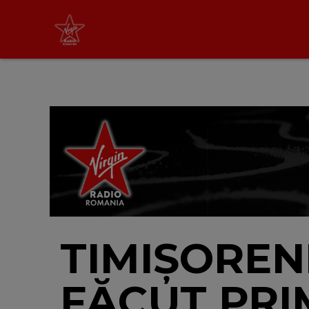
Virgin Radio Drive Time
cu Silviu Andrei
16:00 - 19:00
LIVE &
PODCAST
TIMIŞOREN
FĂCUT PRI