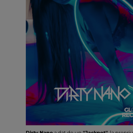
Dirty Nano
a dat de un
”Jackpot”
, la propriu