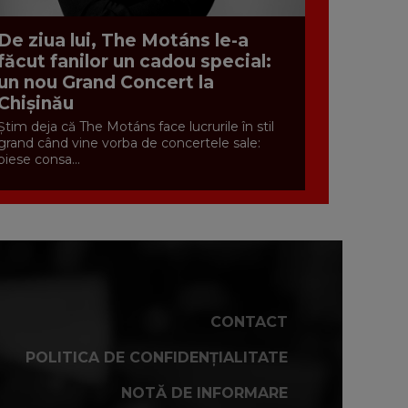
De ziua lui, The Motáns le-a
făcut fanilor un cadou special:
un nou Grand Concert la
Chișinău
Știm deja că The Motáns face lucrurile în stil
grand când vine vorba de concertele sale:
piese consa...
CONTACT
POLITICA DE CONFIDENȚIALITATE
NOTĂ DE INFORMARE