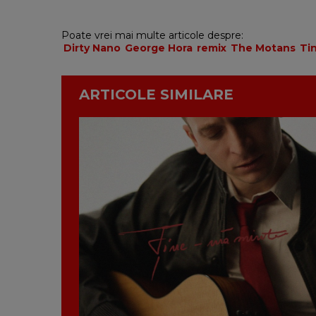
Poate vrei mai multe articole despre:
Dirty Nano
George Hora
remix
The Motans
Ti
ARTICOLE SIMILARE