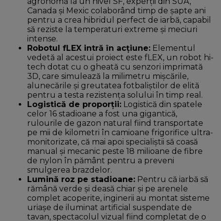
agronomă
la
un nivel SF, experții
din
SUA,
Canada și Mexic colaborând
timp
de șapte ani
pentru a
crea
hibridul perfect de iarbă, capabil
să reziste la temperaturi extreme și meciuri
intense.
Robotul fLEX intră în acțiune:
Elementul
vedetă
al
acestui proiect este fLEX, un robot
hi
-
tech dotat cu o gheată cu senzori imprimată
3D,
care
simulează
la
milimetru mișcările,
alunecările și greutatea fotbaliștilor de elită
pentru a
testa
rezistența solului în
timp
real.
Logistică de proporții:
Logistică
din
spatele
celor 16 stadioane a fost
una
gigantică,
rulourile de gazon natural
fiind
transportate
pe
mii
de kilometri în camioane frigorifice ultra-
monitorizate,
că
mai
apoi specialiștii să coasă
manual și mecanic
peste
18 milioane de fibre
de nylon în pământ pentru a preveni
smulgerea brazdelor.
Lumină roz pe stadioane:
Pentru
că
iarbă
să
rămână verde și deasă chiar și pe arenele
complet acoperite, inginerii au montat
sisteme
uriașe de iluminat artificial suspendate de
tavan, spectacolul vizual
fiind
completat de o