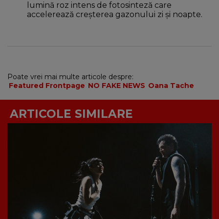
lumină roz
intens
de fotosinteză
care
accelerează creșterea gazonului zi și noapte.
Poate vrei mai multe articole despre:
Featured Frontpage
NO FAKE NEWS
Oana Tache
ARTICOLE SIMILARE