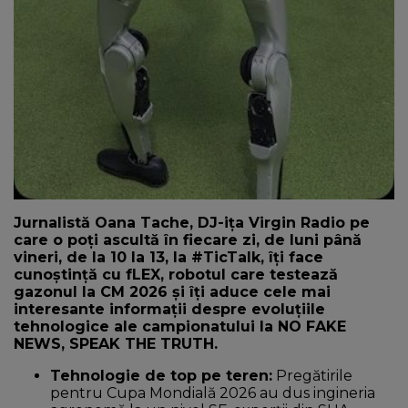
Jurnalistă
Oana
Tache, DJ-ița Virgin Radio pe
care
o poți
ascultă
în fiecare zi, de luni până
vineri, de
la
10 la 13, la #TicTalk,
îți
face
cunoștință
cu fLEX, robotul care
testează
gazonul la CM 2026
și
îți
aduce cele
mai
interesante
informații
despre
evoluțiile
tehnologice ale campionatului la NO FAKE
NEWS, SPEAK THE TRUTH.
Tehnologie de
top
pe teren:
Pregătirile
pentru
Cupa
Mondială 2026 au
dus
ingineria