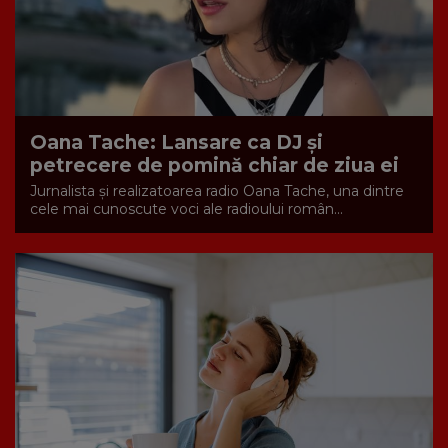
Oana Tache: Lansare ca DJ și
petrecere de pomină chiar de ziua ei
Jurnalista și realizatoarea radio Oana Tache, una dintre
cele mai cunoscute voci ale radioului român...