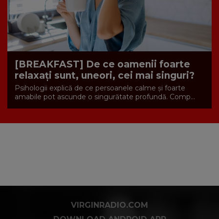
[BREAKFAST] De ce oamenii foarte
relaxați sunt, uneori, cei mai singuri?
Psihologii explică de ce persoanele calme și foarte
amabile pot ascunde o singurătate profundă. Comp...
VIRGINRADIO.COM