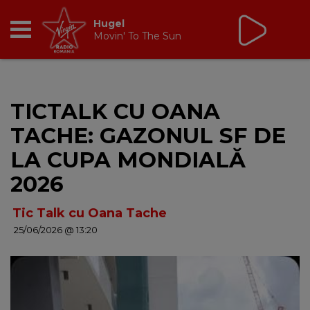
Tic Talk
cu Oana Tache
10:00 - 13:00
RADIO
TICTALK CU OANA
BREAKFAST
TACHE: GAZONUL SF DE
TIC TALK
LA CUPA MONDIALĂ
2026
CÂȘTIGĂ
Tic Talk cu Oana Tache
HOT 30
25/06/2026 @ 13:20
DANCEFLOOR CHART
RADIO ACADEMY