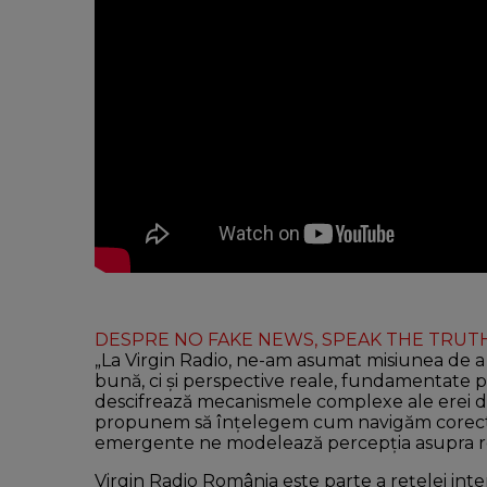
DESPRE NO FAKE NEWS, SPEAK THE TRUT
„La Virgin Radio, ne-am asumat misiunea de a 
bună, ci și perspective reale, fundamentate p
descifrează mecanismele complexe ale erei dig
propunem să înțelegem cum navigăm corect p
emergente ne modelează percepția asupra rea
Virgin Radio România este parte a rețelei inte