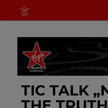
Virgin Radio Music
00:00 - 08:00
LIVE &
PODCAST
TIC TALK 
THE TRUTH