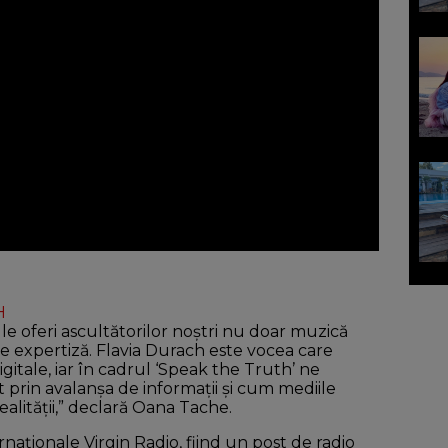
H
le oferi ascultătorilor noștri nu doar muzică
e expertiză. Flavia Durach este vocea care
itale, iar în cadrul ‘Speak the Truth’ ne
rin avalanșa de informații și cum mediile
lității,” declară Oana Tache.
rnaționale Virgin Radio, fiind un post de radio