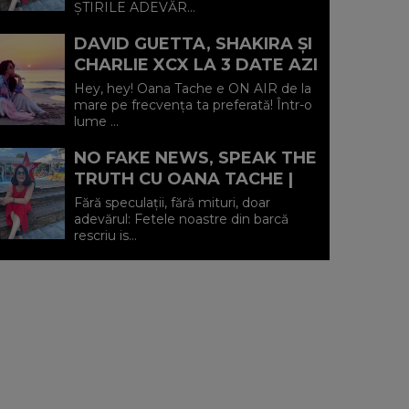
ȘTIRILE ADEVĂR...
DAVID GUETTA, SHAKIRA ȘI
CHARLIE XCX LA 3 DATE AZI
CU OANA TACHE | VIRGIN
Hey, hey! Oana Tache e ON AIR de la
RADIO ROMANIA
mare pe frecvența ta preferată! Într-o
lume ...
NO FAKE NEWS, SPEAK THE
TRUTH CU OANA TACHE |
LIVE DE LA MARE | VIRGIN
Fără speculații, fără mituri, doar
RADIO ROMANIA
adevărul: Fetele noastre din barcă
rescriu is...