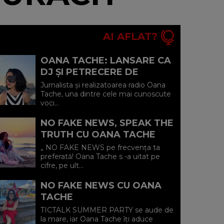
AI AFLAT?
OANA TACHE: LANSARE CA
DJ ȘI PETRECERE DE
POMINĂ CHIAR DE ZIUA EI
Jurnalista și realizatoarea radio Oana
Tache, una dintre cele mai cunoscute
voci...
NO FAKE NEWS, SPEAK THE
TRUTH CU OANA TACHE
„ NO FAKE NEWS pe frecvența ta
preferată! Oana Tache s -a uitat pe
cifre, pe ult...
NO FAKE NEWS CU OANA
TACHE
TICTALK SUMMER PARTY se aude de
la mare, iar Oana Tache îți aduce