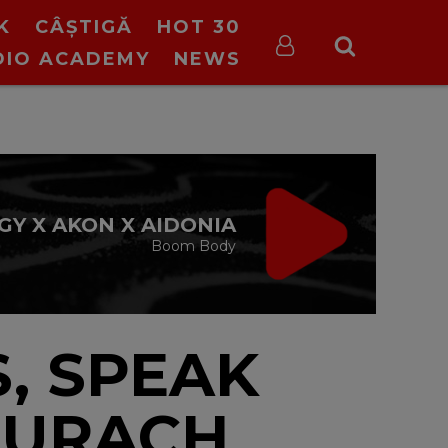
K
CÂȘTIGĂ
HOT 30
DIO ACADEMY
NEWS
VIRGIN RADIO
MUSIC
00:00 - 08:00
S, SPEAK
DURACH