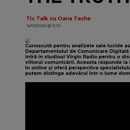
Tic Talk cu Oana Tache
14/05/2026 @ 15:30
Cunoscută pentru analizele sale lucide as
Departamentului de Comunicare Digitală
intră în studioul Virgin Radio pentru o dis
viitorul comunicării. Aceasta răspunde la 
în online și oferă perspectiva specialist
putem distinge adevărul într-o lume dom