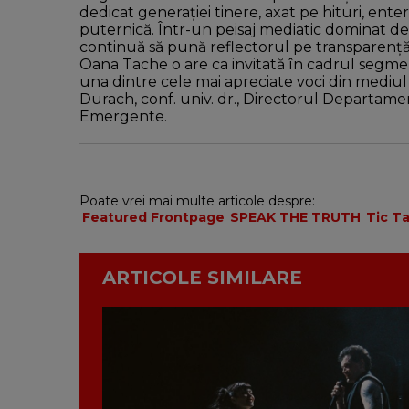
dedicat generației tinere, axat pe hituri, ente
puternică. Într-un peisaj mediatic dominat de
continuă să pună reflectorul pe transparență
Oana Tache o are ca invitată în cadrul segm
una dintre cele mai apreciate voci din mediul
Durach, conf. univ. dr., Directorul Departame
Emergente.
Poate vrei mai multe articole despre:
Featured Frontpage
SPEAK THE TRUTH
Tic T
ARTICOLE SIMILARE