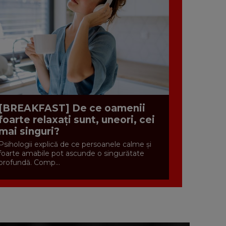
[BREAKFAST] De ce oamenii
foarte relaxați sunt, uneori, cei
mai singuri?
Psihologii explică de ce persoanele calme și
foarte amabile pot ascunde o singurătate
profundă. Comp...