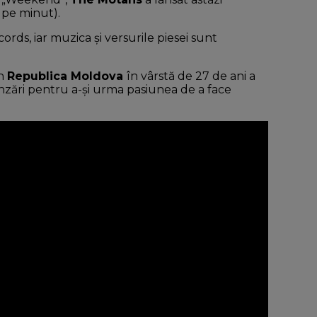
 pe minut).
ords, iar muzica şi versurile piesei sunt
in
Republica Moldova
în vârstă de 27 de ani a
ânzări pentru a-şi urma pasiunea de a face