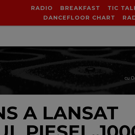
RADIO
BREAKFAST
TIC TAL
DANCEFLOOR CHART
RA
cu O
S A LANSAT
L PIESEI „10