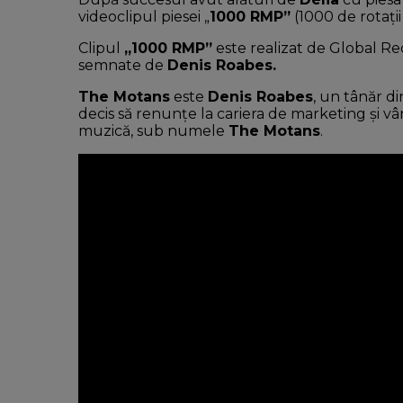
videoclipul piesei „
1000 RMP”
(1000 de rotaţii
Clipul
„1000 RMP”
este realizat de Global Rec
semnate de
Denis Roabes.
The Motans
este
Denis Roabes
, un tânăr d
decis să renunţe la cariera de marketing şi v
muzică, sub numele
The Motans
.