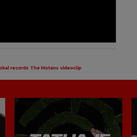
obal records
The Motans
videoclip