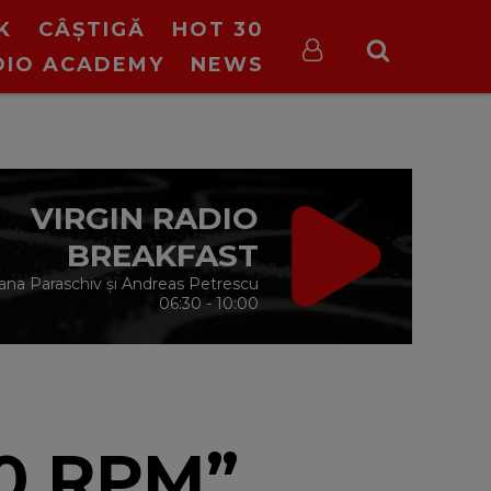
K
CÂȘTIGĂ
HOT 30
DIO ACADEMY
NEWS
VIRGIN RADIO
BREAKFAST
ana Paraschiv și Andreas Petrescu
06:30 - 10:00
00 RPM”