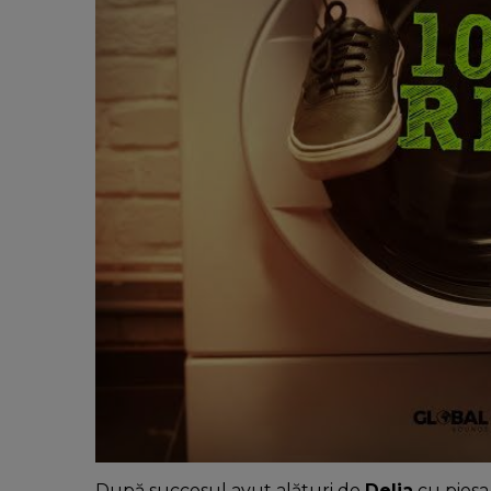
După succesul avut alături de
Delia
cu pies