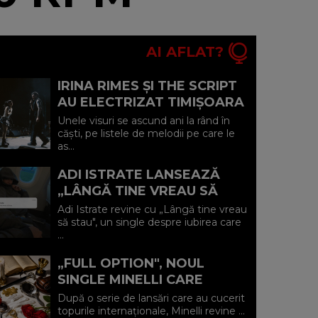
AI AFLAT?
IRINA RIMES ȘI THE SCRIPT
AU ELECTRIZAT TIMIȘOARA
CU UN DUET-SURPRIZĂ PE
Unele visuri se ascund ani la rând în
„HALL OF FAME"
căști, pe listele de melodii pe care le
as...
ADI ISTRATE LANSEAZĂ
„LÂNGĂ TINE VREAU SĂ
STAU" O DECLARAȚIE
Adi Istrate revine cu „Lângă tine vreau
SINCERĂ DESPRE IUBIREA
să stau", un single despre iubirea care
...
CARE ADUCE LINIȘ...
„FULL OPTION", NOUL
SINGLE MINELLI CARE
SPUNE RĂSPICAT: „TOTUL
După o serie de lansări care au cucerit
SAU NIMIC"
topurile internaționale, Minelli revine ...