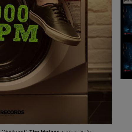
a „Weekend”,
The Motans
a lansat astăzi