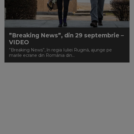
”Breaking News”, din 29 septembrie –
VIDEO
”Breaking News”, în regia Iuliei Rugină, ajunge pe
marile ecrane din România din...