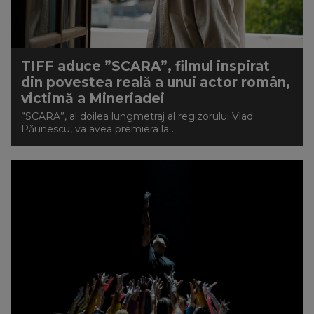
NEWS
CONTUL MEU
TIFF aduce ”SCARA”, filmul inspirat
din povestea reală a unui actor român,
victimă a Mineriadei
”SCARA”, al doilea lungmetraj al regizorului Vlad
Păunescu, va avea premiera la ...