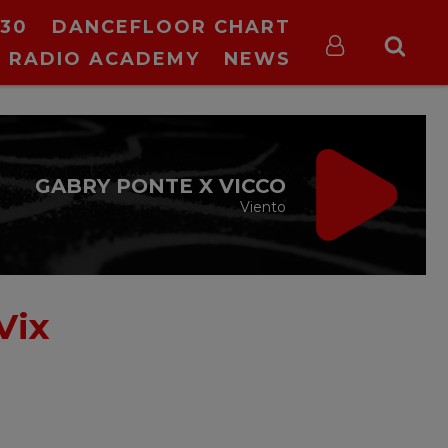
30
DANCEFLOOR CHART
RADIO ACADEMY
NEWS
GABRY PONTE X VICCO
Viento
Vix