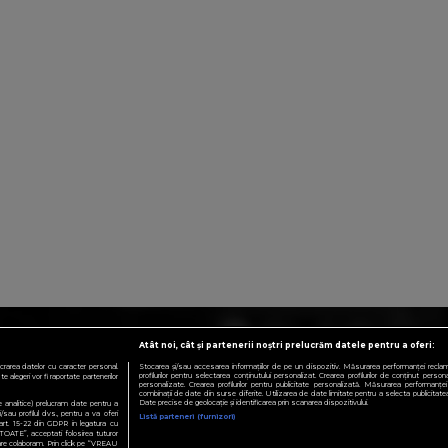
Atât noi, cât și partenerii noștri prelucrăm datele pentru a oferi:
crarea datelor cu caracter personal.
Stocarea și/sau accesarea informațiilor de pe un dispozitiv. Măsurarea performanței reclamelo
profilurilor pentru selectarea conținutului personalizat. Crearea profilurilor de conținut personali
 alegeri vor fi raportate partenerilor
personalizate. Crearea profilurilor pentru publicitate personalizată. Măsurarea performanței 
combinații de date din surse diferite. Utilizarea de date limitate pentru a selecta publicitatea.
Date precise de geolocație și identificarea prin scanarea dispozitivului.
te analitice) prelucram date pentru a
sau profilul dvs., pentru a va oferi
Listă parteneri (furnizori)
e art. 15-22 din GDPR in legatura cu
TOATE”, acceptati folosirea tuturor
 care colaboram. Prin click pe “VREAU