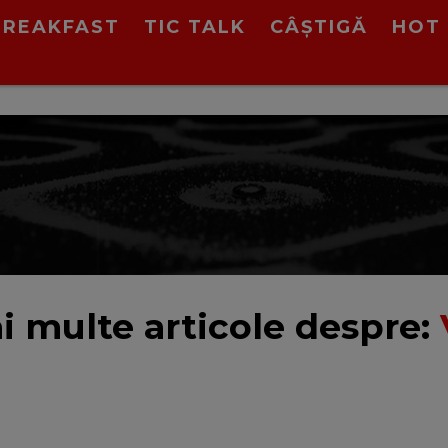
BREAKFAST
TIC TALK
CÂȘTIGĂ
HOT 
i multe articole despre: