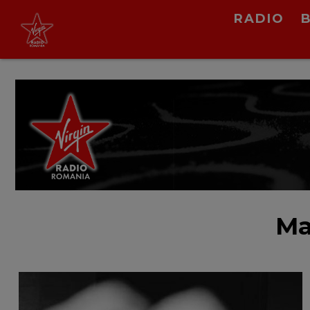
RADIO
Gabry Ponte x Vicco
Viento
LIVE &
PODCAST
Ma