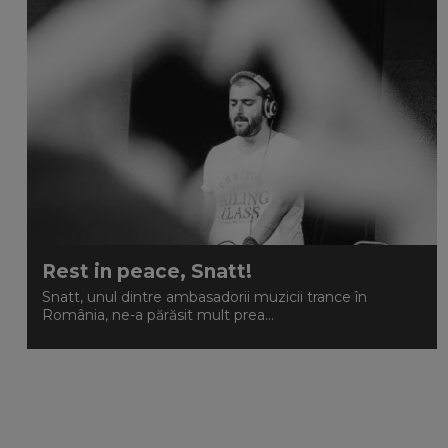
Rest in peace, Snatt!
Snatt, unul dintre ambasadorii muzicii trance în
România, ne-a părăsit mult prea...