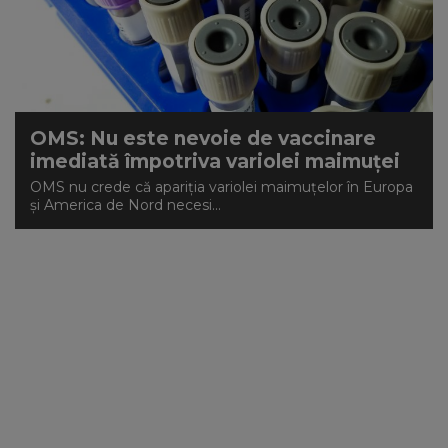
OMS: Nu este nevoie de vaccinare
imediată împotriva variolei maimuţei
OMS nu crede că apariţia variolei maimuţelor în Europa
şi America de Nord necesi...