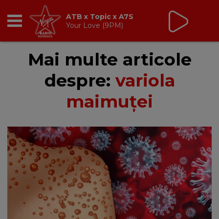
ATB x Topic x A7S
Your Love (9PM)
RADIO
Mai multe articole
despre:
variola
BREAKFAST
maimuței
TIC TALK
CÂȘTIGĂ
HOT 30
DANCEFLOOR CHART
RADIO ACADEMY